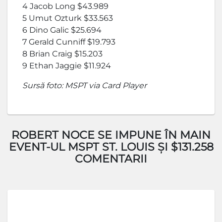
4 Jacob Long $43.989
5 Umut Ozturk $33.563
6 Dino Galic $25.694
7 Gerald Cunniff $19.793
8 Brian Craig $15.203
9 Ethan Jaggie $11.924
Sursă foto: MSPT via Card Player
ROBERT NOCE SE IMPUNE ÎN MAIN
EVENT-UL MSPT ST. LOUIS ȘI $131.258
COMENTARII