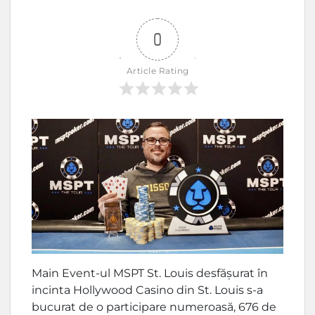
0
Article Rating
Main Event-ul MSPT St. Louis desfășurat în
incinta Hollywood Casino din St. Louis s-a
bucurat de o participare numeroasă, 676 de