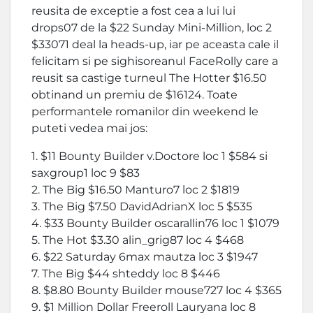
reusita de exceptie a fost cea a lui lui
drops07 de la $22 Sunday Mini-Million, loc 2
$33071 deal la heads-up, iar pe aceasta cale il
felicitam si pe sighisoreanul FaceRolly care a
reusit sa castige turneul The Hotter $16.50
obtinand un premiu de $16124. Toate
performantele romanilor din weekend le
puteti vedea mai jos:
1. $11 Bounty Builder v.Doctore loc 1 $584 si
saxgroup1 loc 9 $83
2. The Big $16.50 Manturo7 loc 2 $1819
3. The Big $7.50 DavidAdrianX loc 5 $535
4. $33 Bounty Builder oscarallin76 loc 1 $1079
5. The Hot $3.30 alin_grig87 loc 4 $468
6. $22 Saturday 6max mautza loc 3 $1947
7. The Big $44 shteddy loc 8 $446
8. $8.80 Bounty Builder mouse727 loc 4 $365
9. $1 Million Dollar Freeroll Lauryana loc 8