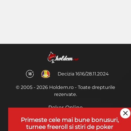
Decizia 1616/28.11.2024
© 2005 - 2026 Holdem.ro - Toate drepturile
rezervate.
Poker Online
Termeni si Conditii
Primeste cele mai bune bonusuri,
turnee freeroll si stiri de poker
Joaca Poker