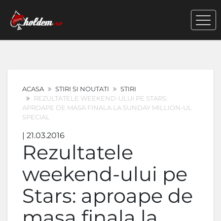
ACASA
STIRI SI NOUTATI
STIRI
REZULTATELE WEEKEND-ULUI PE STARS:
APROAPE DE MASA FINALA LA SUNDAY MILLION-UL
SPECIAL
| 21.03.2016
Rezultatele
weekend-ului pe
Stars: aproape de
masa finala la