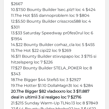
$2667
10.$7.50 Bounty Builder 1sec..plz!! loc 4 $424
11.The Hot $55 dannoproblem loc 9 $804
12.$5.50 Bounty Builder crisscros588 loc 4
$301
13.$33 Saturday Speedway pr0fes0rul loc 6
$1954
14.$22 Bounty Builder corhaz_cla loc 5 $455
15.The Hot $22 cipi22 loc 9 $269
16.$11 Bounty Builder stixvspapo loc 3 $715 si
hitzelsperg loc 7 $226
17.$27 Bounty Builder STELA_POKER loc 8
$343
18.The Bigger $44 Stefs5 loc 3 $2927
19.The Hotter $1.10 DollaMagn3t loc 4 $284
20.The Bigger $82 vladxxxro loc 3 $11.887
deal in ultimii 3 si realgeo loc 7 $2716
21.$215 Sunday Warm-Up TLNo.13 loc 8 $7849
22.$44 Bounty Builder bbebe02 loc 3 $4622