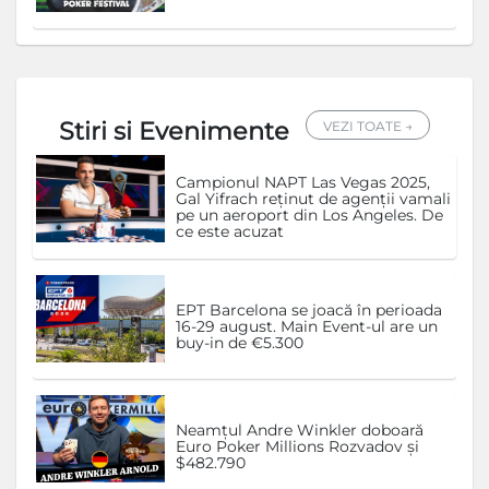
Stiri si Evenimente
VEZI TOATE →
Campionul NAPT Las Vegas 2025,
Gal Yifrach reținut de agenții vamali
pe un aeroport din Los Angeles. De
ce este acuzat
EPT Barcelona se joacă în perioada
16-29 august. Main Event-ul are un
buy-in de €5.300
Neamțul Andre Winkler doboară
Euro Poker Millions Rozvadov și
$482.790