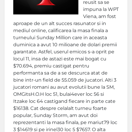
reusit sa se
impuna la WPT
Viena, am fost
aproape de un alt succes rasunator si in
mediul online, calificarea la masa finala a
turneului Sunday Million care in aceasta
duminica a avut 10 milioane de dolari premii
garantate. Astfel, userul emicos s-a oprit pe
locul 11, insa de astazi este mai bogat cu
$70.694, premiu castigat pentru
performanta sa de a se descurca atat de
bine intr-un field de 55.059 de jucatori. Alti 3
jucatori romani au avut evolutii bune la SM,
OMGitsH.O.H loc 51, bulai4ever loc 56 si
Itzake loc 64 castigand fiecare in parte cate
$16138. Cat despre celalalt turneu foarte
popular, Sunday Storm, am avut doi
reprezentanti la masa finala, pe mariut79 loc
3 $14619 si pe irinel30 loc 5 $7657. O alta