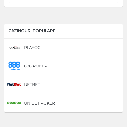
CAZINOURI POPULARE
PLAYGG
D
888 POKER
D
NETBET
D
UNIBET POKER
D