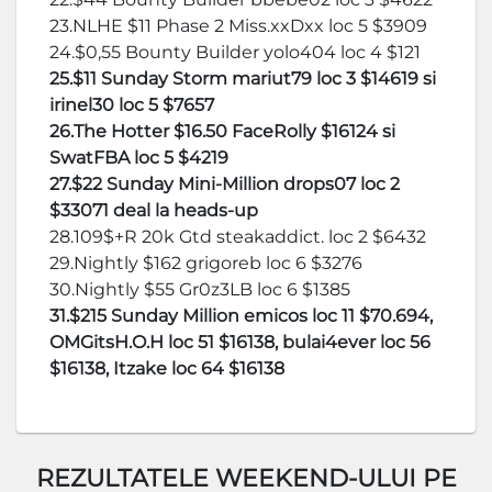
23.NLHE $11 Phase 2 Miss.xxDxx loc 5 $3909
24.$0,55 Bounty Builder yolo404 loc 4 $121
25.$11 Sunday Storm mariut79 loc 3 $14619 si
irinel30 loc 5 $7657
26.The Hotter $16.50 FaceRolly $16124 si
SwatFBA loc 5 $4219
27.$22 Sunday Mini-Million drops07 loc 2
$33071 deal la heads-up
28.109$+R 20k Gtd steakaddict. loc 2 $6432
29.Nightly $162 grigoreb loc 6 $3276
30.Nightly $55 Gr0z3LB loc 6 $1385
31.$215 Sunday Million emicos loc 11 $70.694,
OMGitsH.O.H loc 51 $16138, bulai4ever loc 56
$16138, Itzake loc 64 $16138
REZULTATELE WEEKEND-ULUI PE