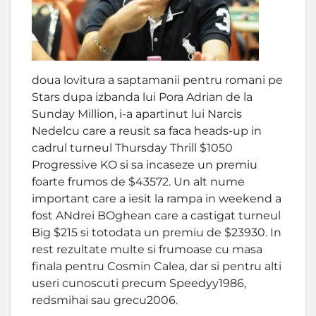
doua lovitura a saptamanii pentru romani pe
Stars dupa izbanda lui Pora Adrian de la
Sunday Million, i-a apartinut lui Narcis
Nedelcu care a reusit sa faca heads-up in
cadrul turneul Thursday Thrill $1050
Progressive KO si sa incaseze un premiu
foarte frumos de $43572. Un alt nume
important care a iesit la rampa in weekend a
fost ANdrei BOghean care a castigat turneul
Big $215 si totodata un premiu de $23930. In
rest rezultate multe si frumoase cu masa
finala pentru Cosmin Calea, dar si pentru alti
useri cunoscuti precum Speedyy1986,
redsmihai sau grecu2006.