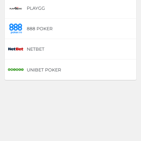
PLAYGG
D
888 POKER
D
NETBET
D
UNIBET POKER
D