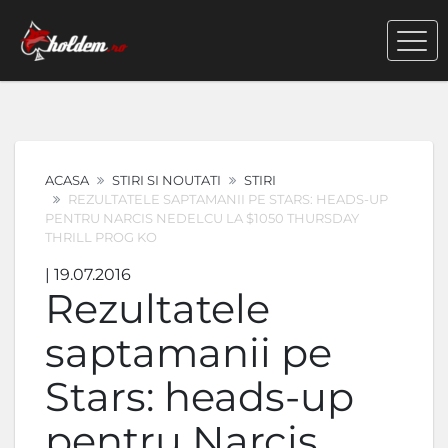
ACASA
STIRI SI NOUTATI
STIRI
REZULTATELE SAPTAMANII PE STARS: HEADS-UP
PENTRU NARCIS NEDELCU LA $1050 THURSDAY
THRILL PROG KO
| 19.07.2016
Rezultatele
saptamanii pe
Stars: heads-up
pentru Narcis