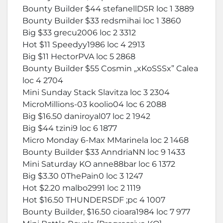
Bounty Builder $44 stefanellDSR loc 1 3889
Bounty Builder $33 redsmihai loc 1 3860
Big $33 grecu2006 loc 2 3312
Hot $11 Speedyy1986 loc 4 2913
Big $11 HectorPVA loc 5 2868
Bounty Builder $55 Cosmin „xKoSSSx” Calea
loc 4 2704
Mini Sunday Stack Slavitza loc 3 2304
MicroMillions-03 koolio04 loc 6 2088
Big $16.50 daniroyal07 loc 2 1942
Big $44 tzini9 loc 6 1877
Micro Monday 6-Max MMarinela loc 2 1468
Bounty Builder $33 AnndriaNN loc 9 1433
Mini Saturday KO anne88bar loc 6 1372
Big $3.30 0ThePain0 loc 3 1247
Hot $2.20 malbo2991 loc 2 1119
Hot $16.50 THUNDERSDF ;pc 4 1007
Bounty Builder, $16.50 cioara1984 loc 7 977