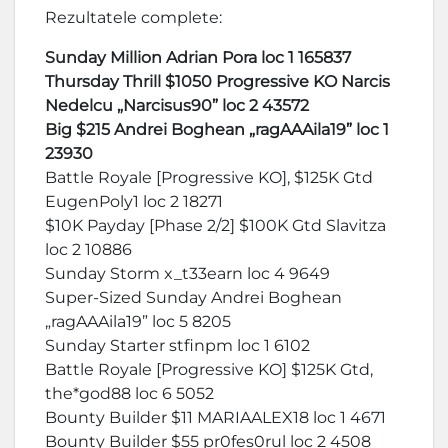
Rezultatele complete:
Sunday Million Adrian Pora loc 1 165837
Thursday Thrill $1050 Progressive KO Narcis
Nedelcu „Narcisus90” loc 2 43572
Big $215 Andrei Boghean „ragAAAila19” loc 1
23930
Battle Royale [Progressive KO], $125K Gtd
EugenPoly1 loc 2 18271
$10K Payday [Phase 2/2] $100K Gtd Slavitza
loc 2 10886
Sunday Storm x_t33earn loc 4 9649
Super-Sized Sunday Andrei Boghean
„ragAAAila19” loc 5 8205
Sunday Starter stfinpm loc 1 6102
Battle Royale [Progressive KO] $125K Gtd,
the*god88 loc 6 5052
Bounty Builder $11 MARIAALEX18 loc 1 4671
Bounty Builder $55 pr0fes0rul loc 2 4508