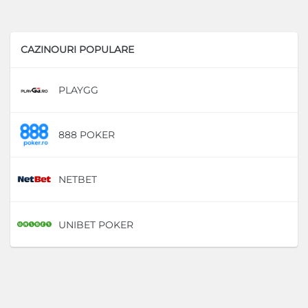
CAZINOURI POPULARE
PLAYGG
D
888 POKER
D
NETBET
D
UNIBET POKER
D