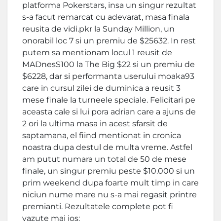
platforma Pokerstars, insa un singur rezultat
s-a facut remarcat cu adevarat, masa finala
reusita de vidi.pkr la Sunday Million, un
onorabil loc 7 si un premiu de $25632. In rest
putem sa mentionam locul 1 reusit de
MADnesS100 la The Big $22 si un premiu de
$6228, dar si performanta userului moaka93
care in cursul zilei de duminica a reusit 3
mese finale la turneele speciale. Felicitari pe
aceasta cale si lui pora adrian care a ajuns de
2 ori la ultima masa in acest sfarsit de
saptamana, el fiind mentionat in cronica
noastra dupa destul de multa vreme. Astfel
am putut numara un total de 50 de mese
finale, un singur premiu peste $10.000 si un
prim weekend dupa foarte mult timp in care
niciun nume mare nu s-a mai regasit printre
premianti. Rezultatele complete pot fi
vazute mai jos: