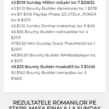
42.$109 Sunday Million vidi.pkr loc 7 $25632
43.$1.10 Bounty Builder danielceas loc 1 $378
44.$11 $10k Payday Phase 2/2 STELA_POKER
loc 8 $1571
45.$1.10 Jumbo Shrimp makemac loc 9 $49
46.$55 Bounty Builder costicazidar loc 4
$2113
47.$5.50 Mini Sunday Stack ThatzMe00 loc 1
$2301
48.$16.50 Bounty Builder NMAbadplayer loc
6 $571
49.$33 Bounty Builder moaka93 loc 3 $1426
50.$162 Bounty Builder trampalau loc 5
$1660
REZULTATELE ROMANILOR PE
STARS: MASA FINALA LA SUNDAY