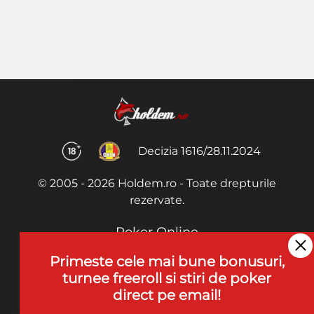
Decizia 1616/28.11.2024
© 2005 - 2026 Holdem.ro - Toate drepturile
rezervate.
Poker Online
Termeni si Conditii
Primeste cele mai bune bonusuri,
turnee freeroll si stiri de poker
Joaca Poker
direct pe email!
De ce noi?