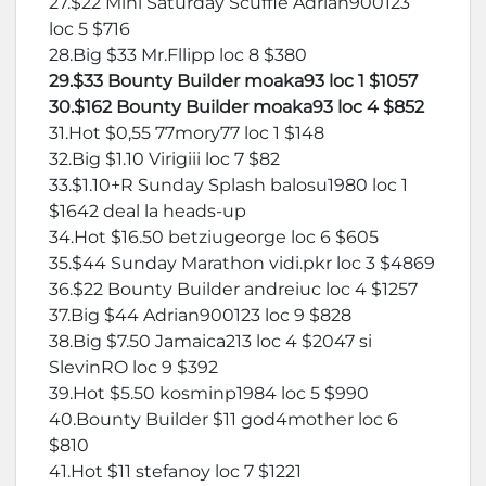
27.$22 Mini Saturday Scuffle Adrian900123
loc 5 $716
28.Big $33 Mr.Fllipp loc 8 $380
29.$33 Bounty Builder moaka93 loc 1 $1057
30.$162 Bounty Builder moaka93 loc 4 $852
31.Hot $0,55 77mory77 loc 1 $148
32.Big $1.10 Virigiii loc 7 $82
33.$1.10+R Sunday Splash balosu1980 loc 1
$1642 deal la heads-up
34.Hot $16.50 betziugeorge loc 6 $605
35.$44 Sunday Marathon vidi.pkr loc 3 $4869
36.$22 Bounty Builder andreiuc loc 4 $1257
37.Big $44 Adrian900123 loc 9 $828
38.Big $7.50 Jamaica213 loc 4 $2047 si
SlevinRO loc 9 $392
39.Hot $5.50 kosminp1984 loc 5 $990
40.Bounty Builder $11 god4mother loc 6
$810
41.Hot $11 stefanoy loc 7 $1221