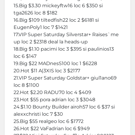
15.Big $3.30 mickeyftw16 loc 6 $350 si
tga2626 loc 8 $182
16.Big $109 tiltedfish22 loc 2 $6181 si
EugenPoly1 loc 7 $1421
17.VIP Super Saturday Silverstar+ Raises`me
up loc 2 $2318 deal la heads-up
18.Big $1.10 pacimi loc 3 $395 si paulinios13
loc 6 $147
19.Big $22 MADnesS100 loc 1 $6228
20.Hot $11 A|3XIS loc 3 $2177
21.VIP Super Saturday Goldstar+ giul1ano69
loc 8 $1100
22.Hot $2.20 RADU70 loc 4 $409
23.Hot $55 pora adrian loc 3 $3048
24.$1.10 Bounty Builder airoh57 loc 6 $37 si
alexxchristi loc 7 $30
25.Big $55 realgeo loc 6 $1772
26.Hot $22 VaFadrian loc 6 $949