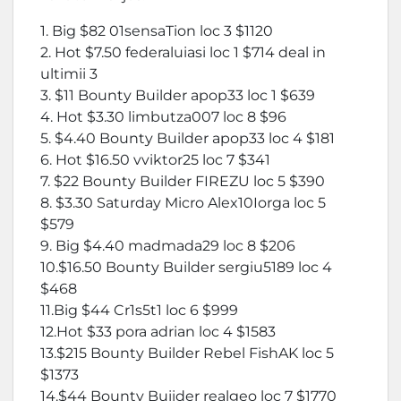
1. Big $82 01sensaTion loc 3 $1120
2. Hot $7.50 federaluiasi loc 1 $714 deal in
ultimii 3
3. $11 Bounty Builder apop33 loc 1 $639
4. Hot $3.30 limbutza007 loc 8 $96
5. $4.40 Bounty Builder apop33 loc 4 $181
6. Hot $16.50 vviktor25 loc 7 $341
7. $22 Bounty Builder FIREZU loc 5 $390
8. $3.30 Saturday Micro Alex10Iorga loc 5
$579
9. Big $4.40 madmada29 loc 8 $206
10.$16.50 Bounty Builder sergiu5189 loc 4
$468
11.Big $44 Cr1s5t1 loc 6 $999
12.Hot $33 pora adrian loc 4 $1583
13.$215 Bounty Builder Rebel FishAK loc 5
$1373
14.$44 Bounty Buiider realgeo loc 7 $1770