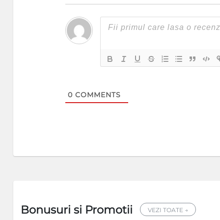
0
COMMENTS
Bonusuri si Promotii
VEZI TOATE →