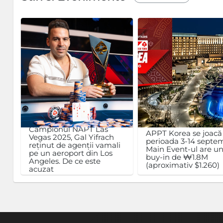
Campionul NAPT Las
APPT Korea se joacă
Vegas 2025, Gal Yifrach
perioada 3-14 septem
reținut de agenții vamali
Main Event-ul are u
pe un aeroport din Los
buy-in de ₩1.8M
Angeles. De ce este
(aproximativ $1.260)
acuzat