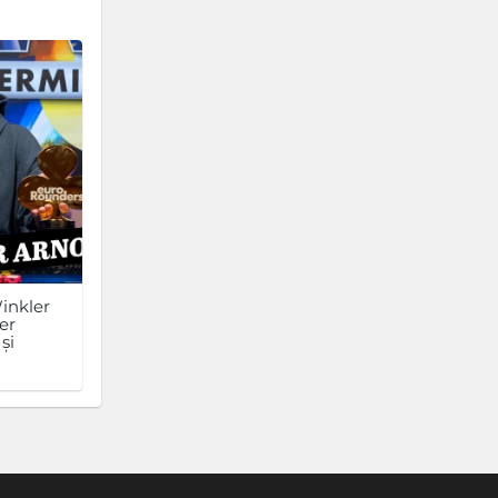
inkler
er
și