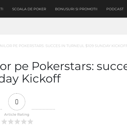
TI
SCOALA DE POKER
BONUSURI SI PROMOTII
PODCAST
ILOR PE POKERSTARS: SUCCES IN TURNEUL $109 SUNDAY KICKOF
or pe Pokerstars: succ
day Kickoff
0
Article Rating