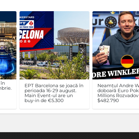
 în
EPT Barcelona se joacă în
Neamțul Andre W
brie.
perioada 16-29 august.
doboară Euro Pok
n
Main Event-ul are un
Millions Rozvadov 
buy-in de €5.300
$482.790