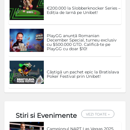
€200.000 la Slobberknocker Series –
Ediția de Iarnă pe Unibet!
PlayGG anunță Romanian
December Special, turneu exclusiv
cu $500.000 GTD. Califică-te pe
PlayGG cu doar $10!
Câștigă un pachet epic la Bratislava
Poker Festival prin Unibet!
Stiri si Evenimente
VEZI TOATE →
Campionul NAPT Las Vegas 2025,