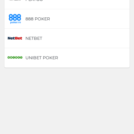
888 POKER
D
NETBET
D
UNIBET POKER
D