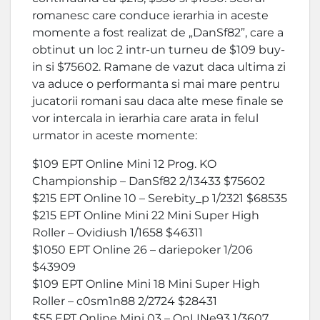
romanesc care conduce ierarhia in aceste
momente a fost realizat de „DanSf82”, care a
obtinut un loc 2 intr-un turneu de $109 buy-
in si $75602. Ramane de vazut daca ultima zi
va aduce o performanta si mai mare pentru
jucatorii romani sau daca alte mese finale se
vor intercala in ierarhia care arata in felul
urmator in aceste momente:
$109 EPT Online Mini 12 Prog. KO
Championship – DanSf82 2/13433 $75602
$215 EPT Online 10 – Serebity_p 1/2321 $68535
$215 EPT Online Mini 22 Mini Super High
Roller – Ovidiush 1/1658 $46311
$1050 EPT Online 26 – dariepoker 1/206
$43909
$109 EPT Online Mini 18 Mini Super High
Roller – c0sm1n88 2/2724 $28431
$55 EPT Online Mini 03 – OnLINe93 1/3607