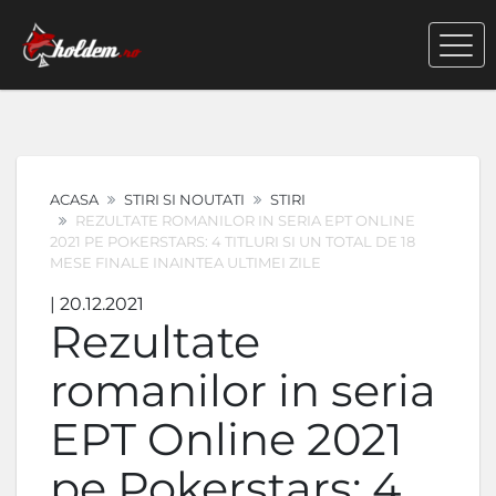
ACASA
STIRI SI NOUTATI
STIRI
REZULTATE ROMANILOR IN SERIA EPT ONLINE
2021 PE POKERSTARS: 4 TITLURI SI UN TOTAL DE 18
MESE FINALE INAINTEA ULTIMEI ZILE
| 20.12.2021
Rezultate
romanilor in seria
EPT Online 2021
pe Pokerstars: 4