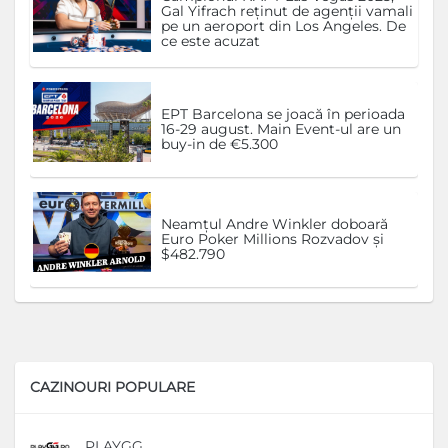
Gal Yifrach reținut de agenții vamali
pe un aeroport din Los Angeles. De
ce este acuzat
EPT Barcelona se joacă în perioada
16-29 august. Main Event-ul are un
buy-in de €5.300
Neamțul Andre Winkler doboară
Euro Poker Millions Rozvadov și
$482.790
CAZINOURI POPULARE
PLAYGG
D