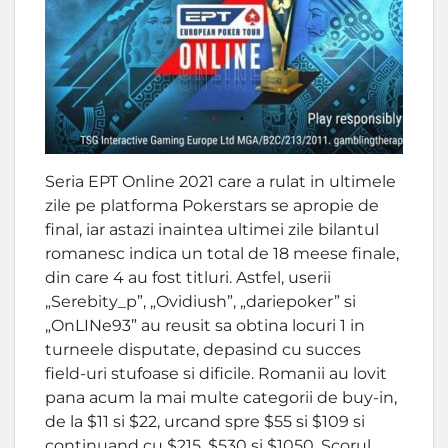
Seria EPT Online 2021 care a rulat in ultimele
zile pe platforma Pokerstars se apropie de
final, iar astazi inaintea ultimei zile bilantul
romanesc indica un total de 18 meese finale,
din care 4 au fost titluri. Astfel, userii
„Serebity_p”, „Ovidiush”, „dariepoker” si
„OnLINe93” au reusit sa obtina locuri 1 in
turneele disputate, depasind cu succes
field-uri stufoase si dificile. Romanii au lovit
pana acum la mai multe categorii de buy-in,
de la $11 si $22, urcand spre $55 si $109 si
continuand cu $215, $530 si $1050. Scorul