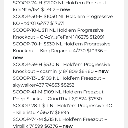
SCOOP-74-H $2100 NL Hold’em Freezout –
kreiNt 6/154 $17912
– new
SCOOP-50-H $1050 NL Hold’em Progressive
KO – tdr01 6/477 $17671
SCOOP-10-L $11 NL Hold’em Progressive
Knockout – CrAzY_sTeFaN 1/16275 $12091
SCOOP-70-H $530 NL Hold’em Progressive
Knockout – KingDogarelu 4/730 $10936
–
new
SCOOP-59-H $530 NL Hold’em Progressive
Knockout – cosmin_y 8/1809 $8480
– new
SCOOP-13-L $109 NL Hold’em Freezout –
skywalker437 7/4853 $8252
SCOOP-41-M $109 NL Hold’em Freezout
Deep Stacks – IGrindThat 6/2824 $7530
SCOOP-28-L $11 NL Hold’em Progressive KO
– killeristu 4/36217 $6694
SCOOP-74-M $215 NL Hold’em Freezout –
Virgilik 7/1599 $6376
– new