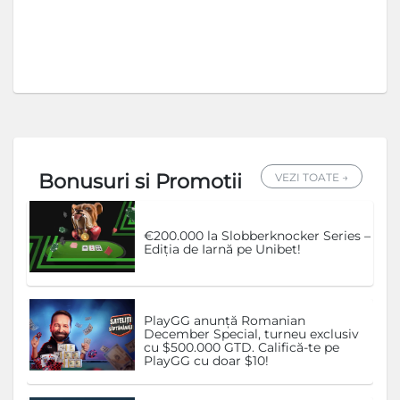
Bonusuri si Promotii
VEZI TOATE →
€200.000 la Slobberknocker Series –
Ediția de Iarnă pe Unibet!
PlayGG anunță Romanian
December Special, turneu exclusiv
cu $500.000 GTD. Califică-te pe
PlayGG cu doar $10!