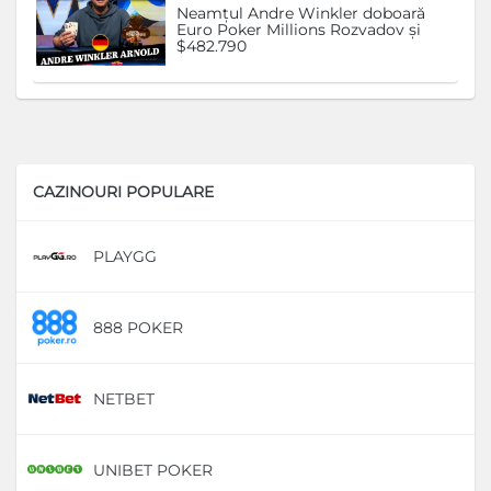
Neamțul Andre Winkler doboară
Euro Poker Millions Rozvadov și
$482.790
CAZINOURI POPULARE
PLAYGG
D
888 POKER
D
NETBET
D
UNIBET POKER
D