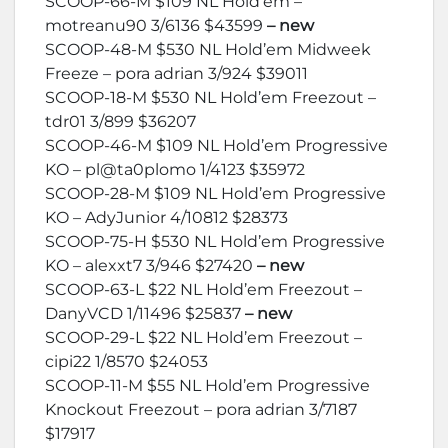
SCOOP-66-M $109 NL Hold’em –
motreanu90 3/6136 $43599
– new
SCOOP-48-M $530 NL Hold’em Midweek
Freeze – pora adrian 3/924 $39011
SCOOP-18-M $530 NL Hold’em Freezout –
tdr01 3/899 $36207
SCOOP-46-M $109 NL Hold’em Progressive
KO – pl@ta0plomo 1/4123 $35972
SCOOP-28-M $109 NL Hold’em Progressive
KO – AdyJunior 4/10812 $28373
SCOOP-75-H $530 NL Hold’em Progressive
KO – alexxt7 3/946 $27420
– new
SCOOP-63-L $22 NL Hold’em Freezout –
DanyVCD 1/11496 $25837
– new
SCOOP-29-L $22 NL Hold’em Freezout –
cipi22 1/8570 $24053
SCOOP-11-M $55 NL Hold’em Progressive
Knockout Freezout – pora adrian 3/7187
$17917