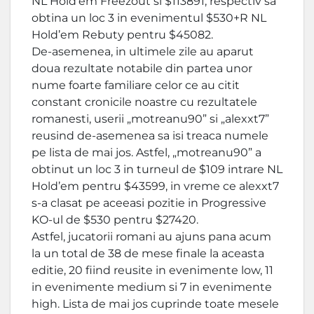
NL Hold’em Freezout si $113891, respectiv sa
obtina un loc 3 in evenimentul $530+R NL
Hold’em Rebuty pentru $45082.
De-asemenea, in ultimele zile au aparut
doua rezultate notabile din partea unor
nume foarte familiare celor ce au citit
constant cronicile noastre cu rezultatele
romanesti, userii „motreanu90” si „alexxt7”
reusind de-asemenea sa isi treaca numele
pe lista de mai jos. Astfel, „motreanu90” a
obtinut un loc 3 in turneul de $109 intrare NL
Hold’em pentru $43599, in vreme ce alexxt7
s-a clasat pe aceeasi pozitie in Progressive
KO-ul de $530 pentru $27420.
Astfel, jucatorii romani au ajuns pana acum
la un total de 38 de mese finale la aceasta
editie, 20 fiind reusite in evenimente low, 11
in evenimente medium si 7 in evenimente
high. Lista de mai jos cuprinde toate mesele