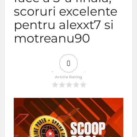
scoruri excelente
pentru alexxt7 si
motreanu90
0
Article Rating