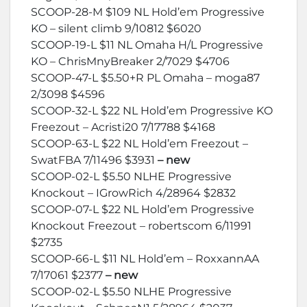
SCOOP-28-M $109 NL Hold’em Progressive
KO – silent climb 9/10812 $6020
SCOOP-19-L $11 NL Omaha H/L Progressive
KO – ChrisMnyBreaker 2/7029 $4706
SCOOP-47-L $5.50+R PL Omaha – moga87
2/3098 $4596
SCOOP-32-L $22 NL Hold’em Progressive KO
Freezout – Acristi20 7/17788 $4168
SCOOP-63-L $22 NL Hold’em Freezout –
SwatFBA 7/11496 $3931
– new
SCOOP-02-L $5.50 NLHE Progressive
Knockout – IGrowRich 4/28964 $2832
SCOOP-07-L $22 NL Hold’em Progressive
Knockout Freezout – robertscom 6/11991
$2735
SCOOP-66-L $11 NL Hold’em – RoxxannAA
7/17061 $2377
– new
SCOOP-02-L $5.50 NLHE Progressive