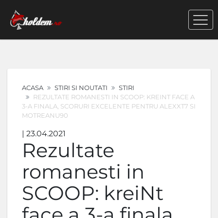
ACASA
STIRI SI NOUTATI
STIRI
REZULTATE ROMANESTI IN SCOOP: KREINT FACE A
3-A FINALA, SCORURI EXCELENTE PENTRU ALEXXT7 SI
MOTREANU90
| 23.04.2021
Rezultate
romanesti in
SCOOP: kreiNt
face a 3-a finala,