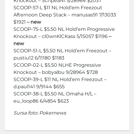
Knockout – SchpeaN1 5/28964 $2037
SCOOP-57-L $11 NL Hold’em Freezout
Afternoon Deep Stack – mariusas91 7/13033
$1921
– new
SCOOP-75-L $5.50 NL Hold’em Progressive
Knockout – cl0wnKlCKass 5/15057 $1196
–
new
SCOOP-51-L $5.50 NL Hold’em Freezout –
pustiu12 6/11180 $1183
SCOOP-02-L $5.50 NLHE Progressive
Knockout – bobyalbu 9/28964 $728
SCOOP-39-L $11 NL Hold’em Freezout –
d.paul141 9/9144 $655
SCOOP-38-L $5.50 NL Omaha H/L –
eu_loop86 6/4854 $623
Sursa foto: Pokernews