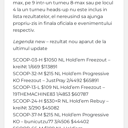
max, pe 9 intr-un turneu 8-max sau pe locul
4 la un turneu heads-up nu este inclus in
lista rezultatelor, el nereusind sa ajunga
propriu-zis in finala oficiala e evenimentului
respectiv.
Legenda
: new – rezultat nou aparut de la
ultimul update
SCOOP-03-H $1050 NL Hold’em Freezout –
kreiNt 1/669 $113891
SCOOP-32-M $215 NL Hold’em Progressive
KO Freezout – JustPray 2/4492 $65891
SCOOP-13-L $109 NL Hold’em Freezout –
19THEMACHINE83 1/4853 $60787
SCOOP-24-H $530+R NL Hold’em Rebuy –
kreiNt 3/290 $45082
SCOOP-37-M $215 NL Hold’em Progressive
KO – bunicutzu77 3/4506 $44402