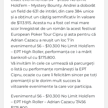
Hold’em – Mystery Bounty. Andrei a doborât
un field de 631 de intrări, din care 384 unice
și a obținut un câștig semnificativ în valoare
de $113.915. Acesta nu a fost cel mai mare
scor înregistrat de un român la acest festival
European Poker Tour Cipru și asta pentru că
Adrian Cazacu a reușit un loc 7 în
evenimentul 56 – $10.300 No Limit Hold’em
– EPT High Roller, performanța ce i-a mărit
bankroll-ul cu $175.800.
Vă invităm în cele ce urmează să parcurgeți
o listă cu performanțe românești la EPT
Cipru, ocazie cu care îi felicităm sincer pe toți
premianții și le dorim mult succes la
viitoarele evenimente la care vor participa.
Evenimentul 56 – $10.300 No Limit Hold’em
– EPT High Roller – Adrian Cazacu 7/456
$175.800