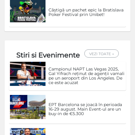
Câștigă un pachet epic la Bratislava
Poker Festival prin Unibet!
Stiri si Evenimente
VEZI TOATE →
Campionul NAPT Las Vegas 2025,
Gal Yifrach reținut de agenții vamali
pe un aeroport din Los Angeles. De
ce este acuzat
EPT Barcelona se joacă în perioada
16-29 august. Main Event-ul are un
buy-in de €5.300