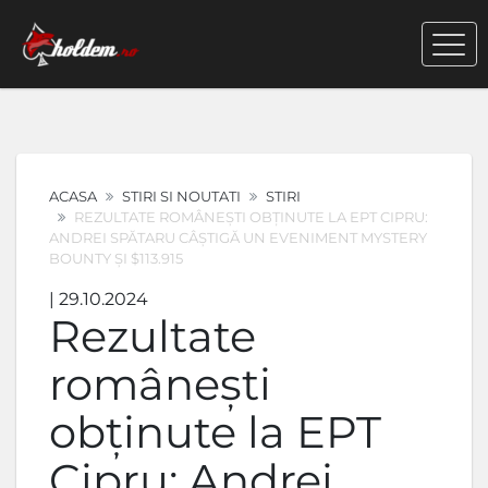
ACASA
STIRI SI NOUTATI
STIRI
REZULTATE ROMÂNEȘTI OBȚINUTE LA EPT CIPRU:
ANDREI SPĂTARU CÂȘTIGĂ UN EVENIMENT MYSTERY
BOUNTY ȘI $113.915
| 29.10.2024
Rezultate
românești
obținute la EPT
Cipru: Andrei