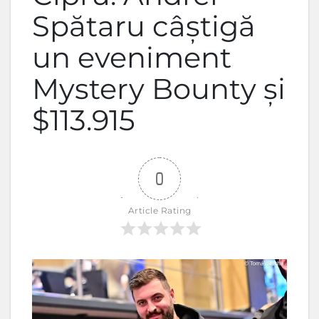
Spătaru câștigă
un eveniment
Mystery Bounty și
$113.915
0
Article Rating