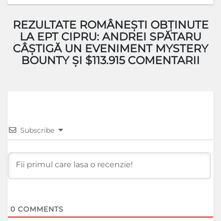
REZULTATE ROMÂNEȘTI OBȚINUTE
LA EPT CIPRU: ANDREI SPĂTARU
CÂȘTIGĂ UN EVENIMENT MYSTERY
BOUNTY ȘI $113.915 COMENTARII
Subscribe
0
COMMENTS