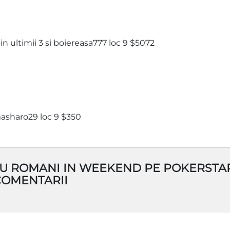
n ultimii 3 si boiereasa777 loc 9 $5072
masharo29 loc 9 $350
U ROMANI IN WEEKEND PE POKERSTA
COMENTARII