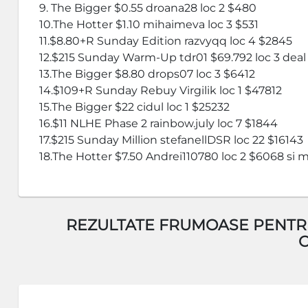
9. The Bigger $0.55 droana28 loc 2 $480
10.The Hotter $1.10 mihaimeva loc 3 $531
11.$8.80+R Sunday Edition razvyqq loc 4 $2845
12.$215 Sunday Warm-Up tdr01 $69.792 loc 3 deal i
13.The Bigger $8.80 drops07 loc 3 $6412
14.$109+R Sunday Rebuy Virgilik loc 1 $47812
15.The Bigger $22 cidul loc 1 $25232
16.$11 NLHE Phase 2 rainbow.july loc 7 $1844
17.$215 Sunday Million stefanellDSR loc 22 $16143
18.The Hotter $7.50 Andrei110780 loc 2 $6068 si 
REZULTATE FRUMOASE PENTR