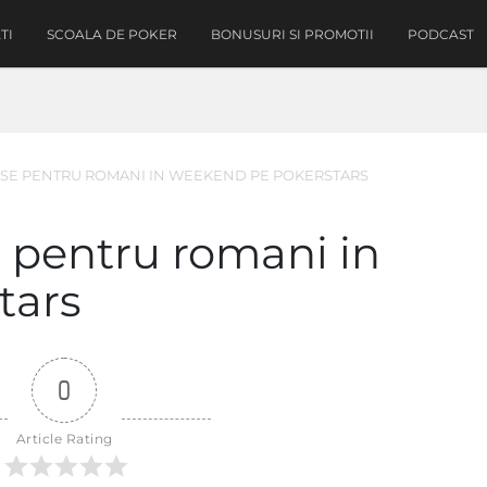
TI
SCOALA DE POKER
BONUSURI SI PROMOTII
PODCAST
SE PENTRU ROMANI IN WEEKEND PE POKERSTARS
 pentru romani in
tars
0
Article Rating