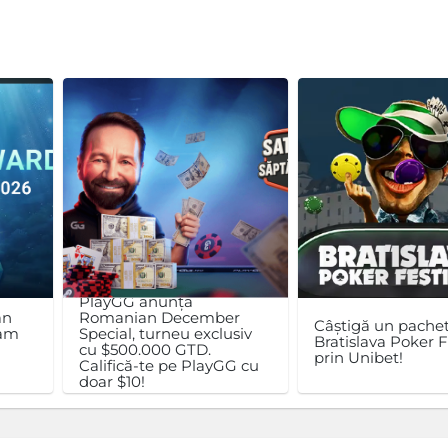
PlayGG anunță
an
Romanian December
Câștigă un pachet
ram
Special, turneu exclusiv
Bratislava Poker F
cu $500.000 GTD.
prin Unibet!
Califică-te pe PlayGG cu
doar $10!