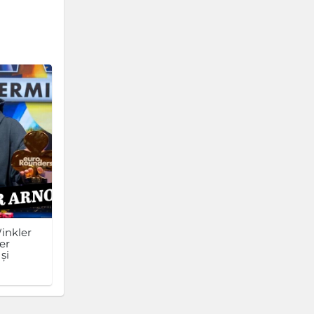
inkler
er
și