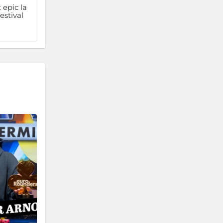
 epic la
estival