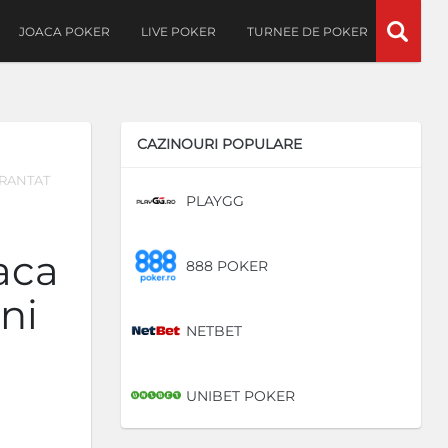
JOACA POKER
LIVE POKER
TURNEE DE POKER
CAZINOURI POPULARE
ARANTAT
PLAYGG
DE
aca
888 POKER
DE
ni
NETBET
DE
UNIBET POKER
DE