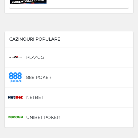
CAZINOURI POPULARE
PLAYGG
D
888 POKER
D
NETBET
D
UNIBET POKER
D