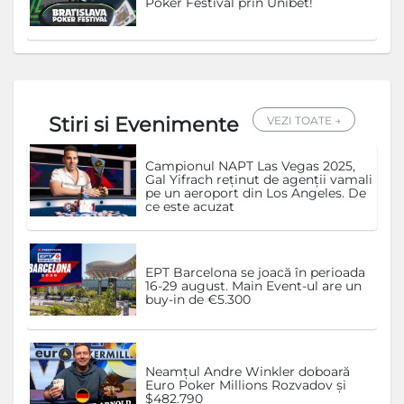
Poker Festival prin Unibet!
Stiri si Evenimente
VEZI TOATE →
Campionul NAPT Las Vegas 2025,
Gal Yifrach reținut de agenții vamali
pe un aeroport din Los Angeles. De
ce este acuzat
EPT Barcelona se joacă în perioada
16-29 august. Main Event-ul are un
buy-in de €5.300
Neamțul Andre Winkler doboară
Euro Poker Millions Rozvadov și
$482.790