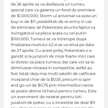
de 26 aprilie se va desfasura un turneu
special care va garanta un fond de premiere
de $1.000.000. Storm-ul aniversar va avea un
buy-in de $11, posibilitati de re-entry in caz
de eliminare, iar Pokerstars anunta faptul ca
invingatorul va pleca acasa cu cel putin
$100.000. Turneul se va intrerupe dupa
finalizarea nivelului 42 si se va relua pe data
de 27 aprilie. Cu acest prilej, Pokerstars s-a
gandit si la jucatorii de mize foarte mici care
isi doresc sa joace turneul, dar care vor sa isi
diminueze intrarea in competitie: astfel au
fost listati deja mai multi sateliti de calificare
incepand chiar de la $0,55, precum si spin
and go-uri de $0,75 prin intermediul carora
se poate obtine tichetul pentru turneu. Este
un eveniment de neratat pentru toti
jucatorii de poker, cu o investitie de doar $11