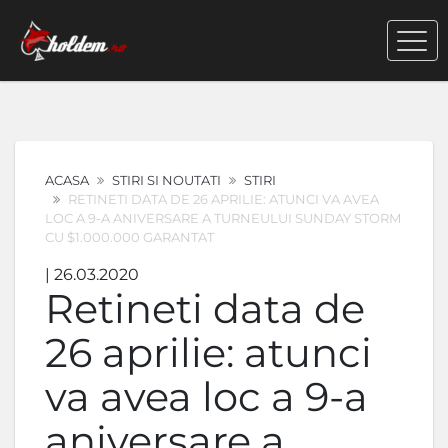
ACASA
STIRI SI NOUTATI
STIRI
RETINETI DATA DE 26 APRILIE: ATUNCI VA AVEA
LOC A 9-A ANIVERSARE A TURNEULUI SUNDAY STORM
CU $1.000.000 GARANTAT
| 26.03.2020
Retineti data de
26 aprilie: atunci
va avea loc a 9-a
aniversare a