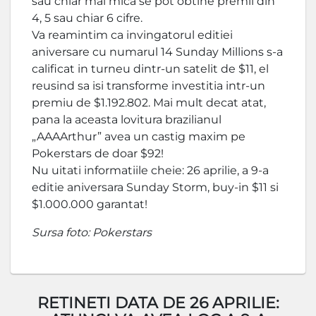
sau chiar mai mica se pot obtine premii din
4, 5 sau chiar 6 cifre.
Va reamintim ca invingatorul editiei
aniversare cu numarul 14 Sunday Millions s-a
calificat in turneu dintr-un satelit de $11, el
reusind sa isi transforme investitia intr-un
premiu de $1.192.802. Mai mult decat atat,
pana la aceasta lovitura brazilianul
„AAAArthur” avea un castig maxim pe
Pokerstars de doar $92!
Nu uitati informatiile cheie: 26 aprilie, a 9-a
editie aniversara Sunday Storm, buy-in $11 si
$1.000.000 garantat!
Sursa foto: Pokerstars
RETINETI DATA DE 26 APRILIE: