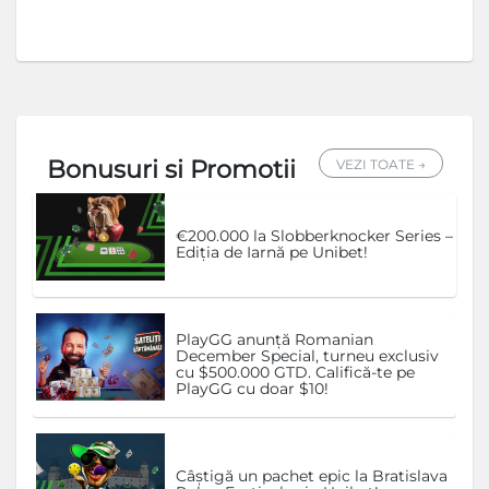
Bonusuri si Promotii
VEZI TOATE →
€200.000 la Slobberknocker Series –
Ediția de Iarnă pe Unibet!
PlayGG anunță Romanian
December Special, turneu exclusiv
cu $500.000 GTD. Califică-te pe
PlayGG cu doar $10!
Câștigă un pachet epic la Bratislava