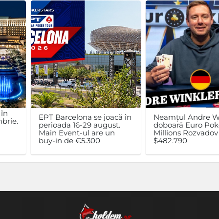
 în
EPT Barcelona se joacă în
Neamțul Andre W
brie.
perioada 16-29 august.
doboară Euro Pok
n
Main Event-ul are un
Millions Rozvadov 
buy-in de €5.300
$482.790