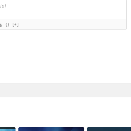
{}
[+]