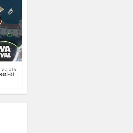
 epic la
estival