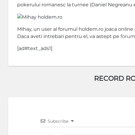
pokerului romanesc la turnee (Daniel Negreanu e
Mihay, un user al forumul holdem.ro joaca online
Daca aveti intrebari pentru el, va astept pe
foru
[ad#text_ads1]
RECORD RO
Subscribe