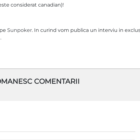
ste considerat canadian)!
 pe
Sunpoker
. In curind vom publica un interviu in exclus
m
.
MANESC COMENTARII