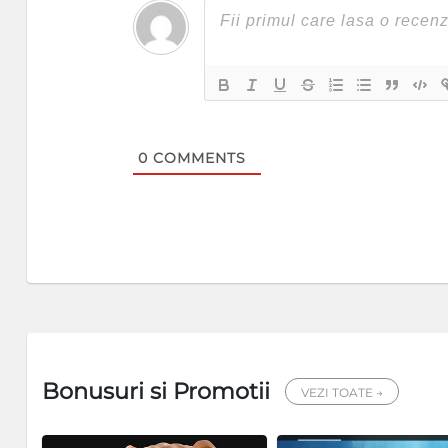
0
COMMENTS
Bonusuri si Promotii
VEZI TOATE →