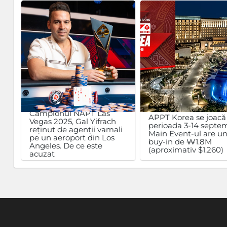
Campionul NAPT Las
APPT Korea se joacă
Vegas 2025, Gal Yifrach
perioada 3-14 septem
reținut de agenții vamali
Main Event-ul are u
pe un aeroport din Los
buy-in de ₩1.8M
Angeles. De ce este
(aproximativ $1.260)
acuzat