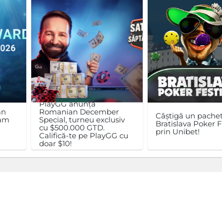
PlayGG anunță
an
Romanian December
Câștigă un pachet
ram
Special, turneu exclusiv
Bratislava Poker F
cu $500.000 GTD.
prin Unibet!
Califică-te pe PlayGG cu
doar $10!