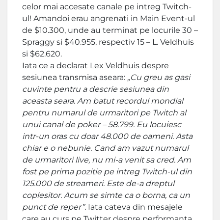
celor mai accesate canale pe intreg Twitch-
ul! Amandoi erau angrenati in Main Event-ul
de $10.300, unde au terminat pe locurile 30 –
Spraggy si $40.955, respectiv 15 – L. Veldhuis
si $62.620.
Iata ce a declarat Lex Veldhuis despre
sesiunea transmisa aseara:
„Cu greu as gasi
cuvinte pentru a descrie sesiunea din
aceasta seara. Am batut recordul mondial
pentru numarul de urmaritori pe Twitch al
unui canal de poker – 58.799. Eu locuiesc
intr-un oras cu doar 48.000 de oameni. Asta
chiar e o nebunie. Cand am vazut numarul
de urmaritori live, nu mi-a venit sa cred. Am
fost pe prima pozitie pe intreg Twitch-ul din
125.000 de streameri. Este de-a dreptul
coplesitor. Acum se simte ca o borna, ca un
punct de reper”.
Iata cateva din mesajele
care au curs pe Twitter despre performanta