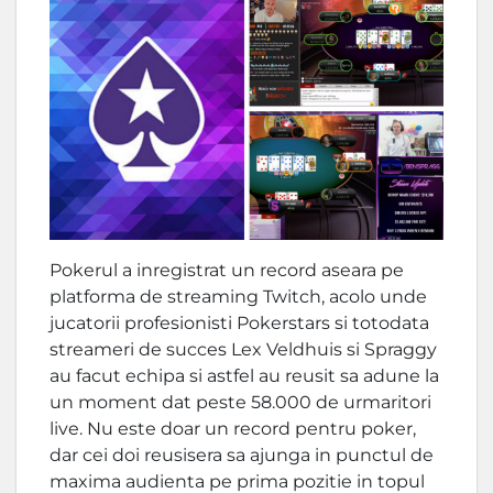
Pokerul a inregistrat un record aseara pe
platforma de streaming Twitch, acolo unde
jucatorii profesionisti Pokerstars si totodata
streameri de succes Lex Veldhuis si Spraggy
au facut echipa si astfel au reusit sa adune la
un moment dat peste 58.000 de urmaritori
live. Nu este doar un record pentru poker,
dar cei doi reusisera sa ajunga in punctul de
maxima audienta pe prima pozitie in topul