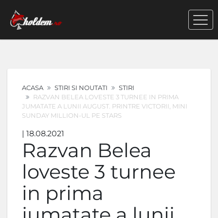
ACASA
STIRI SI NOUTATI
STIRI
RAZVAN BELEA LOVESTE 3 TURNEE IN PRIMA
JUMATATE A LUNII AUGUST. PRINTRE VICTORII, MINI
SUNDAY MILLION-UL PE STARS
| 18.08.2021
Razvan Belea
loveste 3 turnee
in prima
jumatate a lunii