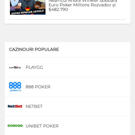
Neamțul Andre Winkler doboară
Euro Poker Millions Rozvadov și
$482.790
CAZINOURI POPULARE
PLAYGG
D
888 POKER
D
NETBET
D
UNIBET POKER
D