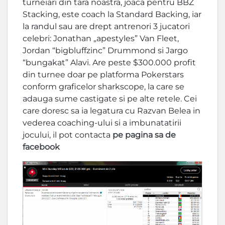
turneiari din tara noastra, joaca pentru BBZ
Stacking, este coach la Standard Backing, iar
la randul sau are drept antrenori 3 jucatori
celebri: Jonathan „apestyles” Van Fleet,
Jordan “bigbluffzinc” Drummond si Jargo
“bungakat” Alavi. Are peste $300.000 profit
din turnee doar pe platforma Pokerstars
conform graficelor sharkscope, la care se
adauga sume castigate si pe alte retele. Cei
care doresc sa ia legatura cu Razvan Belea in
vederea coaching-ului si a imbunatatirii
jocului, il pot contacta
pe pagina sa de
facebook