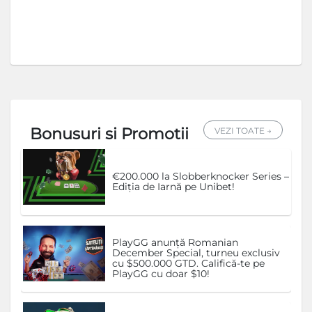
Bonusuri si Promotii
VEZI TOATE →
€200.000 la Slobberknocker Series –
Ediția de Iarnă pe Unibet!
PlayGG anunță Romanian
December Special, turneu exclusiv
cu $500.000 GTD. Califică-te pe
PlayGG cu doar $10!