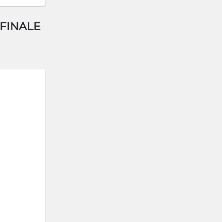
 FINALE