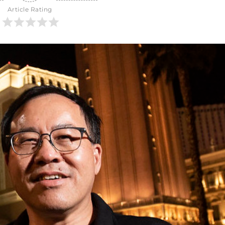
Article Rating