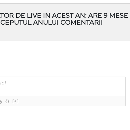
TOR DE LIVE IN ACEST AN: ARE 9 MESE
 INCEPUTUL ANULUI COMENTARII
{}
[+]