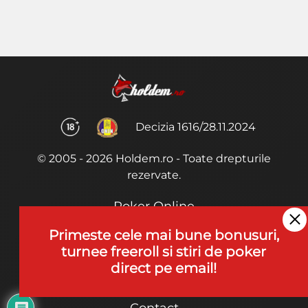
Decizia 1616/28.11.2024
© 2005 - 2026 Holdem.ro - Toate drepturile
rezervate.
Poker Online
Termeni si Conditii
Primeste cele mai bune bonusuri,
turnee freeroll si stiri de poker
Joaca Poker
direct pe email!
De ce noi?