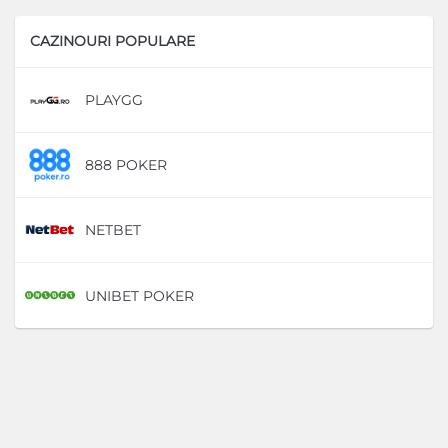
CAZINOURI POPULARE
PLAYGG
D
888 POKER
D
NETBET
D
UNIBET POKER
D