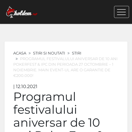
ACASA
STIRI SI NOUTATI
STIRI
PROGRAMUL FESTIVALULUI ANIVERSAR DE 10 ANI
POKERFEST & IPC DIN PERIOADA 27 OCTOMBRIE – 1
NOIEMBRIE. MAIN EVENT-UL ARE O GARANTIE DE
€200.000!
| 12.10.2021
Programul
festivalului
aniversar de 10