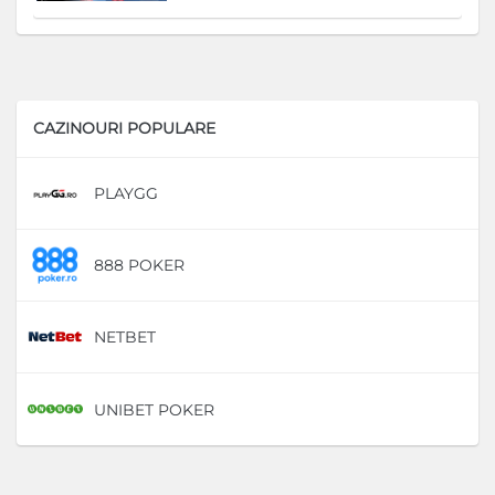
CAZINOURI POPULARE
PLAYGG
D
888 POKER
D
NETBET
D
UNIBET POKER
D