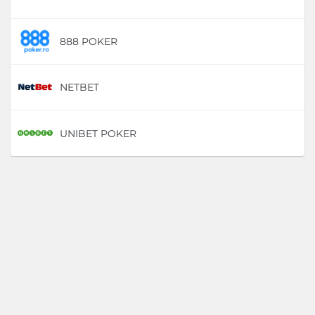
888 POKER
D
NETBET
D
UNIBET POKER
D