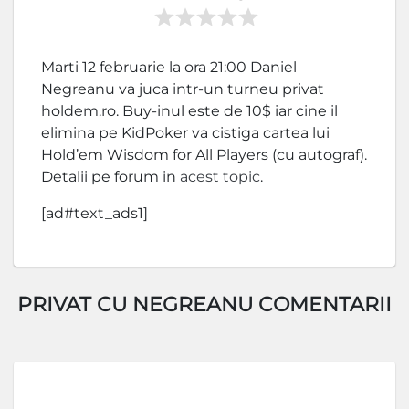
Marti 12 februarie la ora 21:00 Daniel
Negreanu va juca intr-un turneu privat
holdem.ro. Buy-inul este de 10$ iar cine il
elimina pe KidPoker va cistiga cartea lui
Hold’em Wisdom for All Players (cu autograf).
Detalii pe forum in
acest topic
.
[ad#text_ads1]
PRIVAT CU NEGREANU COMENTARII