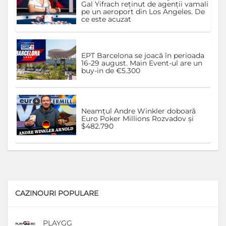
Gal Yifrach reținut de agenții vamali
pe un aeroport din Los Angeles. De
ce este acuzat
EPT Barcelona se joacă în perioada
16-29 august. Main Event-ul are un
buy-in de €5.300
Neamțul Andre Winkler doboară
Euro Poker Millions Rozvadov și
$482.790
CAZINOURI POPULARE
PLAYGG
D