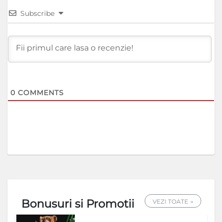
Subscribe
0
COMMENTS
Bonusuri si Promotii
VEZI TOATE →