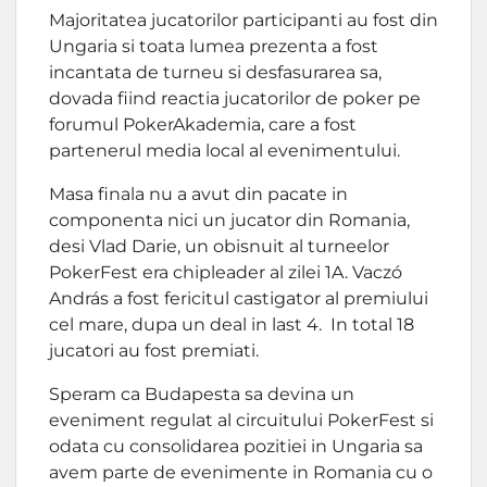
Majoritatea jucatorilor participanti au fost din
Ungaria si toata lumea prezenta a fost
incantata de turneu si desfasurarea sa,
dovada fiind reactia jucatorilor de poker pe
forumul PokerAkademia, care a fost
partenerul media local al evenimentului.
Masa finala nu a avut din pacate in
componenta nici un jucator din Romania,
desi Vlad Darie, un obisnuit al turneelor
PokerFest era chipleader al zilei 1A. Vaczó
András a fost fericitul castigator al premiului
cel mare, dupa un deal in last 4. In total 18
jucatori au fost premiati.
Speram ca Budapesta sa devina un
eveniment regulat al circuitului PokerFest si
odata cu consolidarea pozitiei in Ungaria sa
avem parte de evenimente in Romania cu o