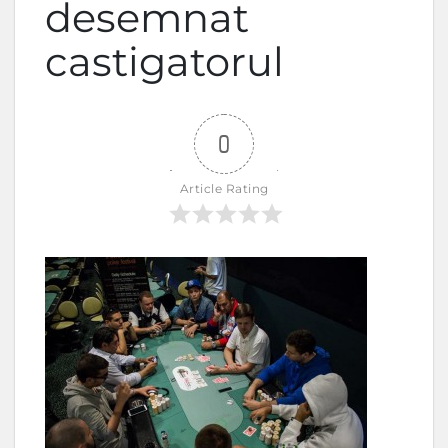
desemnat
castigatorul
0
Article Rating