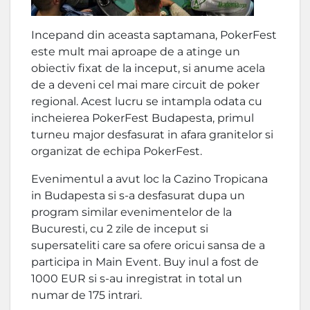
Incepand din aceasta saptamana, PokerFest
este mult mai aproape de a atinge un
obiectiv fixat de la inceput, si anume acela
de a deveni cel mai mare circuit de poker
regional. Acest lucru se intampla odata cu
incheierea PokerFest Budapesta, primul
turneu major desfasurat in afara granitelor si
organizat de echipa PokerFest.
Evenimentul a avut loc la Cazino Tropicana
in Budapesta si s-a desfasurat dupa un
program similar evenimentelor de la
Bucuresti, cu 2 zile de inceput si
supersateliti care sa ofere oricui sansa de a
participa in Main Event. Buy inul a fost de
1000 EUR si s-au inregistrat in total un
numar de 175 intrari.