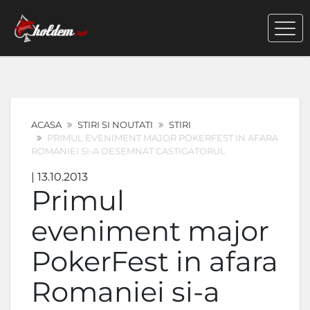
ACASA
STIRI SI NOUTATI
STIRI
PRIMUL EVENIMENT MAJOR POKERFEST IN AFARA
ROMANIEI SI-A DESEMNAT CASTIGATORUL
| 13.10.2013
Primul
eveniment major
PokerFest in afara
Romaniei si-a