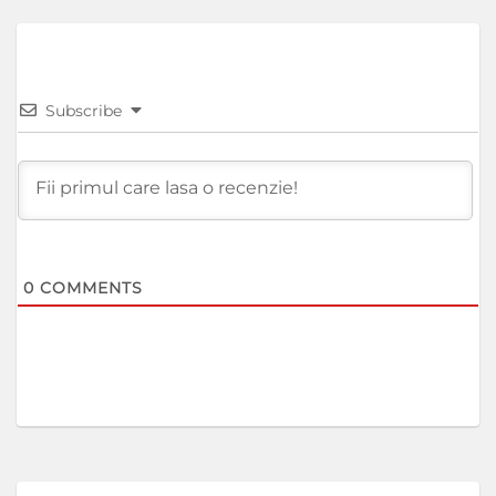
Subscribe
0
COMMENTS