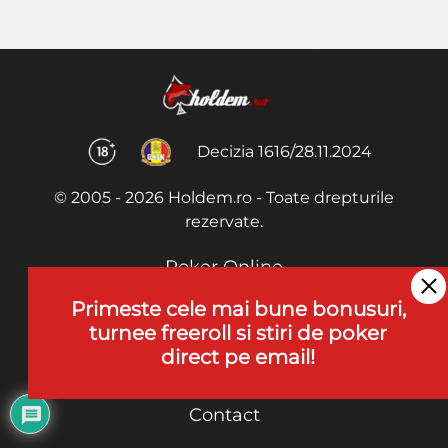
Decizia 1616/28.11.2024
© 2005 - 2026 Holdem.ro - Toate drepturile
rezervate.
Poker Online
Termeni si Conditii
Primeste cele mai bune bonusuri,
turnee freeroll si stiri de poker
Joaca Poker
direct pe email!
De ce noi?
Contact