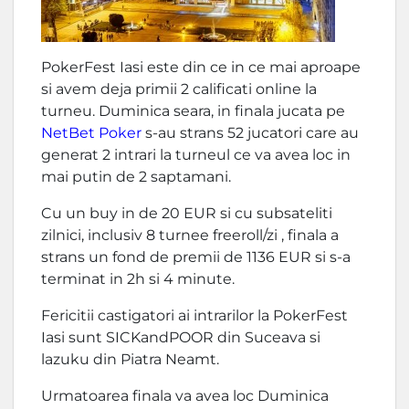
PokerFest Iasi este din ce in ce mai aproape
si avem deja primii 2 calificati online la
turneu. Duminica seara, in finala jucata pe
NetBet Poker
s-au strans 52 jucatori care au
generat 2 intrari la turneul ce va avea loc in
mai putin de 2 saptamani.
Cu un buy in de 20 EUR si cu subsateliti
zilnici, inclusiv 8 turnee freeroll/zi , finala a
strans un fond de premii de 1136 EUR si s-a
terminat in 2h si 4 minute.
Fericitii castigatori ai intrarilor la PokerFest
Iasi sunt SICKandPOOR din Suceava si
lazuku din Piatra Neamt.
Urmatoarea finala va avea loc Duminica