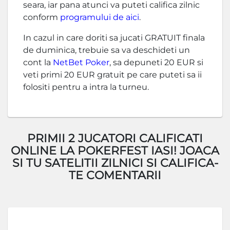
seara, iar pana atunci va puteti califica zilnic
conform
programului de aici
.
In cazul in care doriti sa jucati GRATUIT finala
de duminica, trebuie sa va deschideti un
cont la
NetBet Poker
, sa depuneti 20 EUR si
veti primi 20 EUR gratuit pe care puteti sa ii
folositi pentru a intra la turneu.
PRIMII 2 JUCATORI CALIFICATI
ONLINE LA POKERFEST IASI! JOACA
SI TU SATELITII ZILNICI SI CALIFICA-
TE COMENTARII