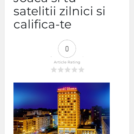
satelitii zilnici si
califica-te
0
Article Rating