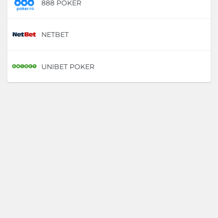
888 POKER
D
NETBET
D
UNIBET POKER
D