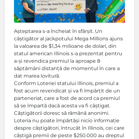
Așteptarea s-a încheiat în sfârșit. Un
câștigător al jackpotului Mega Millions ajuns
la valoarea de $1,34 milioane de dolari, din
statul american Illinois s-a prezentat pentru
a-și revendica premiul la aproape 8
săptămâni distanță de momentul în care a
dat marea lovitură.
Conform Loteriei statului Illinois, premiul a
fost acum revendicat și va fi împărțit de un
parteneriat, care a fost de acord ca premiul
să se împartă dacă acesta va fi câștigat.
Câștigătorii doresc să rămână anonimi.
Loteria nu poate împărtăși nicio informație
despre câștigători, întrucât în Illinois, cei care
câștigă premii de peste $250.000 au dreptul