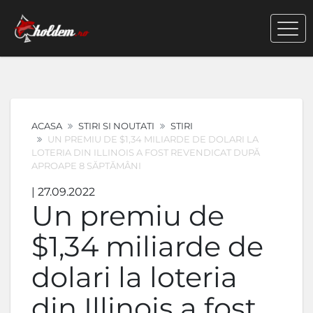
ACASA
STIRI SI NOUTATI
STIRI
UN PREMIU DE $1,34 MILIARDE DE DOLARI LA
LOTERIA DIN ILLINOIS A FOST REVENDICAT DUPĂ
APROAPE 8 SĂPTĂMÂNI
| 27.09.2022
Un premiu de
$1,34 miliarde de
dolari la loteria
din Illinois a fost