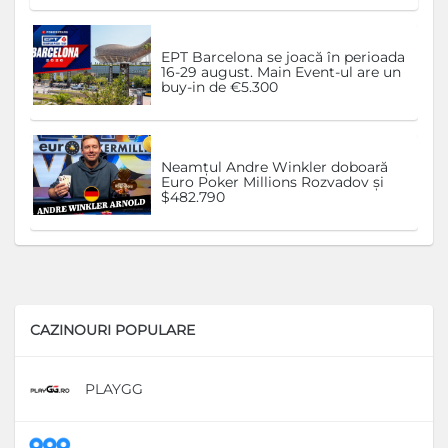
EPT Barcelona se joacă în perioada
16-29 august. Main Event-ul are un
buy-in de €5.300
Neamțul Andre Winkler doboară
Euro Poker Millions Rozvadov și
$482.790
CAZINOURI POPULARE
PLAYGG
D