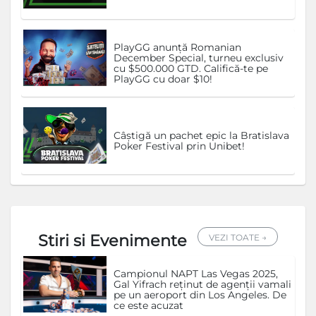
PlayGG anunță Romanian
December Special, turneu exclusiv
cu $500.000 GTD. Califică-te pe
PlayGG cu doar $10!
Câștigă un pachet epic la Bratislava
Poker Festival prin Unibet!
Stiri si Evenimente
VEZI TOATE →
Campionul NAPT Las Vegas 2025,
Gal Yifrach reținut de agenții vamali
pe un aeroport din Los Angeles. De
ce este acuzat