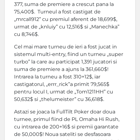
377, suma de premiere a crescut pana la
75,400$. Turneul a fost castigat de
„mrcall912” cu premiul aferent de 18,699$,
urmat de „knluiy” cu 12,516$ si „Manechka”
cu 8,746$.
Cel mai mare turneu de ieri a fost jucat in
sistemul multi-entry, fiind un turneu „super
turbo” la care au participat 1,391 jucatori si
suma de premiere a ajuns la 361,660$!
Intrarea la turneu a fost 310+12$, iar
castigatorul, „errr_rick”a primit 79,565$
pentru locul I, urmat de „Tom1211HH” cu
50,632$ si „thelumeister” cu 36,618$.
Astazi se joaca la FullTilt Poker doar doua
turnee, primul fiind de PL Omaha Hi Rush,
cu intrarea de 200+16$ si premii garantate
de 50,000$! Noua sateliti se desfasoara