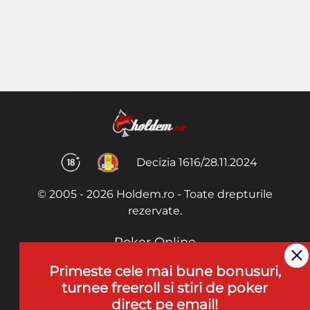
Decizia 1616/28.11.2024
© 2005 - 2026 Holdem.ro - Toate drepturile
rezervate.
Poker Online
Termeni si Conditii
Primeste cele mai bune bonusuri,
turnee freeroll si stiri de poker
Joaca Poker
direct pe email!