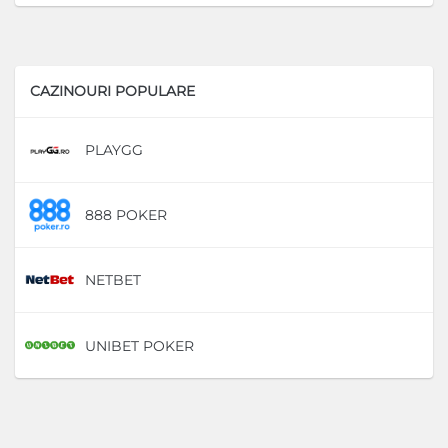
CAZINOURI POPULARE
PLAYGG
D
888 POKER
D
NETBET
D
UNIBET POKER
D