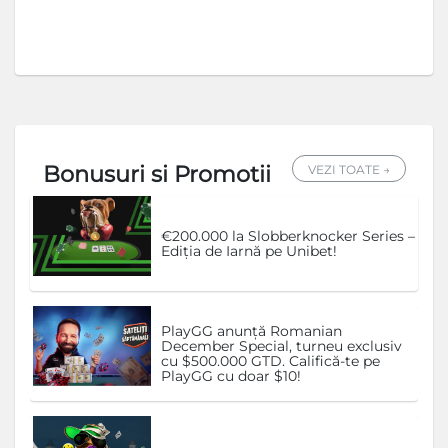
Bonusuri si Promotii
VEZI TOATE →
€200.000 la Slobberknocker Series –
Ediția de Iarnă pe Unibet!
PlayGG anunță Romanian
December Special, turneu exclusiv
cu $500.000 GTD. Califică-te pe
PlayGG cu doar $10!