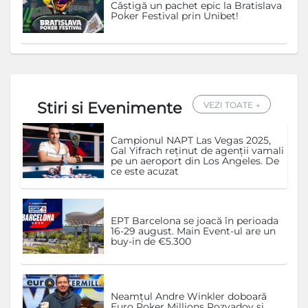
Câștigă un pachet epic la Bratislava
Poker Festival prin Unibet!
Stiri si Evenimente
VEZI TOATE →
Campionul NAPT Las Vegas 2025,
Gal Yifrach reținut de agenții vamali
pe un aeroport din Los Angeles. De
ce este acuzat
EPT Barcelona se joacă în perioada
16-29 august. Main Event-ul are un
buy-in de €5.300
Neamțul Andre Winkler doboară
Euro Poker Millions Rozvadov și