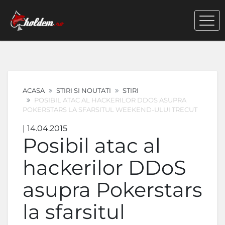
ACASA
STIRI SI NOUTATI
STIRI
POSIBIL ATAC AL HACKERILOR DDOS ASUPRA
POKERSTARS LA SFARSITUL WEEKEND-ULUI TRECUT
| 14.04.2015
Posibil atac al
hackerilor DDoS
asupra Pokerstars
la sfarsitul