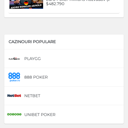
$482.790
CAZINOURI POPULARE
PLAYGG
D
888 POKER
D
NETBET
D
UNIBET POKER
D