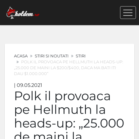
ACASA
STIRI SI NOUTATI
STIRI
POLK IL PROVOACA PE HELLMUTH LA HEADS-UP:
„25.000 DE MAINI LA $200/$400, DACA MA BATI ITI
DAU $1.000.000”
| 09.05.2021
Polk il provoaca
pe Hellmuth la
heads-up: „25.000
de maini la