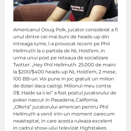
Americanul Doug Polk, jucator considerat a fi
unul dintre cei mai buni de heads-up din
intreaga lume, l-a provocat recent pe Phil
Hellmuth la o partida de NL Hold’em, in
urma unui post pe reteaua de socializare
Twitter: „Hey Phil Hellmuth. 25.000 de maini
la $200/$400 heads-up NL Hold’em, 2 mese,
100 BB-uri. Voi pune in joc gratuit un milion
de dolari daca castigi. Milionul meu contra
0$. Haide sa ii iei” a fost postul jucatorului de
poker nascut in Pasadena, California.
„Oferta” jucatorului american pentru Phil
Hellmuth a venit intr-un moment oarecum
neasteptat, in care acesta ruleaza excelent
in cadrul show-ului televizat Highstakes