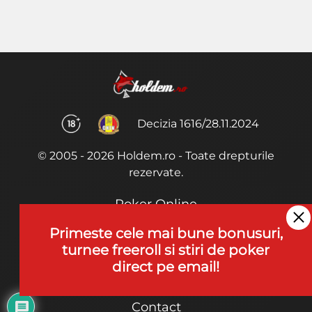
Decizia 1616/28.11.2024
© 2005 - 2026 Holdem.ro - Toate drepturile
rezervate.
Poker Online
Termeni si Conditii
Primeste cele mai bune bonusuri,
turnee freeroll si stiri de poker
Joaca Poker
direct pe email!
De ce noi?
Contact