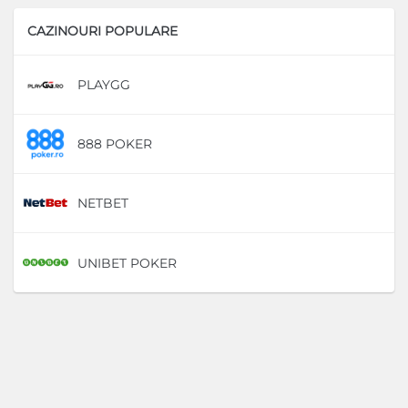
CAZINOURI POPULARE
PLAYGG
D
888 POKER
D
NETBET
D
UNIBET POKER
D