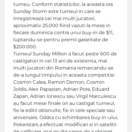
turneu. Conform statisticilor, la aceasta ora
Sunday Storm este turneul in care se
inregistreaza cei mai multi jucatori,
aproximativ 25.000 fiind vazuti la mese in
fiecare duminica contra unui buy-in de $11,
luptandu-se pentru premii garantate de
$200.000.
Turneul Sunday Million a facut peste 600 de
castigatori in cei 13 ani de existenta, mai
multi jucatori din Romania remarcandu-se
de-a lungul timpului in aceasta competitie:
Cosmin Calea, Ramon Demon, Cosmin
Joldis, Alex Papazian, Adrian Pora, Eduard
Zapan, Adrian Ionescu sau Virgil Marculescu
au facut mese finale ori au castigat turneul,
fie la editii obisnuite, fie in cele speciale sau
aniversare. Odata cu schimbarea buy-in-ului,
Pokerstars a efectuat modificari si in satelitii
de calificare, mai multe sanse de a obtinet