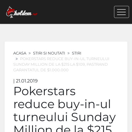
ACASA
STIRI SI NOUTATI
STIRI
POKERSTARS REDUCE BUY-IN-UL TURNEULUI
SUNDAY MILLION DE LA $215 LA $109, PASTRAND
GARANTATUL DE $1.000.000
| 21.01.2019
Pokerstars
reduce buy-in-ul
turneului Sunday
Million de la $215