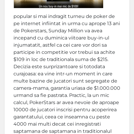
popular si mai indragit turneu de poker de
pe internet infiintat in urma cu aprope 13 ani
de Pokerstars, Sunday Million va avea
incepand cu duminica viitoare buy-in-ul
injumatatit, astfel ca cei care vor dori sa
participe in competitie vor trebui sa achite
$109 in loc de traditionala suma de $215.
Decizia este surprizantoare si totodata
curajoasa: ea vine intr-un moment in care
multe bazine de jucatori sunt segregate de
camera-mama, garantia uriasa de $1.000.000
urmand sa fie pastrata. Practic, la un mic
calcul, PokerStars ar avea nevoie de aproape
10000 de jucatori inscrisi pentru acoperirea
garantatului, ceea ce inseamna cu peste
4000 mai multi decat cei inregistrati
saptamana de saptamana in traditionalul