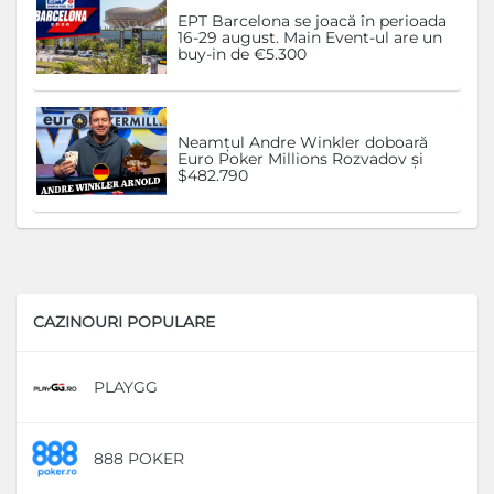
EPT Barcelona se joacă în perioada
16-29 august. Main Event-ul are un
buy-in de €5.300
Neamțul Andre Winkler doboară
Euro Poker Millions Rozvadov și
$482.790
CAZINOURI POPULARE
PLAYGG
D
888 POKER
D