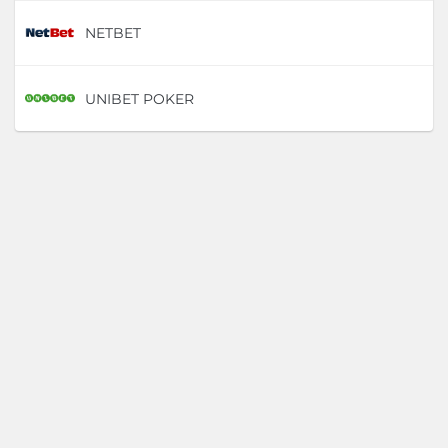
NETBET
D
UNIBET POKER
D