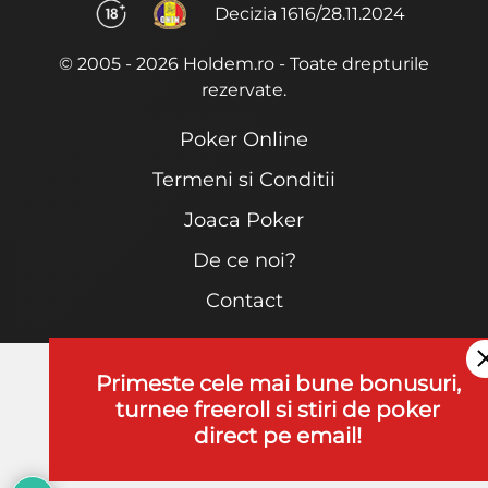
Decizia 1616/28.11.2024
© 2005 - 2026 Holdem.ro - Toate drepturile
rezervate.
Poker Online
Termeni si Conditii
Joaca Poker
De ce noi?
Contact
Primeste cele mai bune bonusuri,
turnee freeroll si stiri de poker
direct pe email!