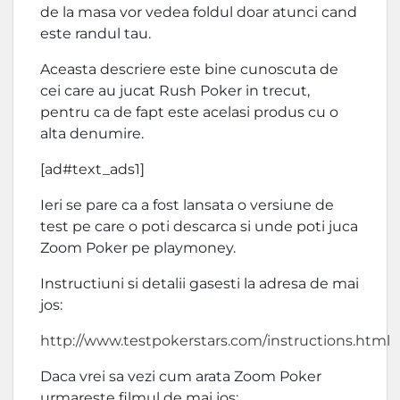
de la masa vor vedea foldul doar atunci cand
este randul tau.
Aceasta descriere este bine cunoscuta de
cei care au jucat Rush Poker in trecut,
pentru ca de fapt este acelasi produs cu o
alta denumire.
[ad#text_ads1]
Ieri se pare ca a fost lansata o versiune de
test pe care o poti descarca si unde poti juca
Zoom Poker pe playmoney.
Instructiuni si detalii gasesti la adresa de mai
jos:
http://www.testpokerstars.com/instructions.html
Daca vrei sa vezi cum arata Zoom Poker
urmareste filmul de mai jos: