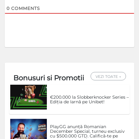
0
COMMENTS
Bonusuri si Promotii
VEZI TOATE →
€200.000 la Slobberknocker Series –
Ediția de Iarnă pe Unibet!
PlayGG anunță Romanian
December Special, turneu exclusiv
cu $500.000 GTD. Califică-te pe