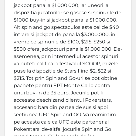
jackpot pana la $1.000.000, iar uneori la
dispozitia jucatorilor se gasesc si spinurile de
$1000 buy-in si jackpot pana la $1.000.000.
Alt spin and go spectaculos este cel de $40
intrare si jackpot de pana la $3.000.000, in
vreme ce spinurile de $100, $215, $250 si
$500 ofera jackpoturi pana la $1.000.000. De-
asemenea, prin intermediul acestor spinuri
va puteti califica la festivalul SCOOP, mizele
puse la dispozitie de Stars fiind $2, $22 si
$215. Tot prin Spin and Go-uri se pot obtine
pachete pentru EPT Monte Carlo contra
unui buy-in de 35 euro. Jocurile pot fi
accesate deschizand clientul Pokerstars,
accesand bara din partea de sus si apoi
sectiunea UFC Spin and GO. Va reamintim
pe aceasta cale ca UFC este partener al
Pokerstars, de-altfel jocurile Spin and Go