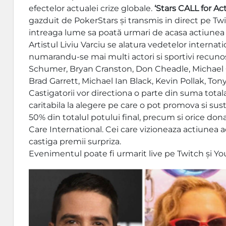
efectelor actualei crize globale.
‘Stars CALL for A
gazduit de PokerStars și transmis in direct pe Twit
intreaga lume sa poată urmari de acasa actiunea
Artistul Liviu Varciu se alatura vedetelor internat
numarandu-se mai multi actori si sportivi recun
Schumer, Bryan Cranston, Don Cheadle, Michael C
Brad Garrett, Michael Ian Black, Kevin Pollak, Tony
Castigatorii vor directiona o parte din suma tota
caritabila la alegere pe care o pot promova si sust
50% din totalul potului final, precum si orice dona
Care International. Cei care vizioneaza actiunea 
castiga premii surpriza.
Evenimentul poate fi urmarit live pe Twitch şi Y