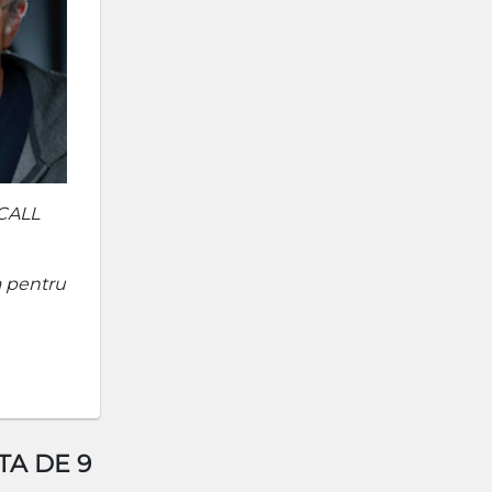
 CALL
a pentru
TA DE 9