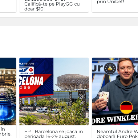
prin Unibet!
Califică-te pe PlayGG cu
doar $10!
 în
EPT Barcelona se joacă în
Neamțul Andre W
brie.
perioada 16-29 august.
doboară Euro Pok