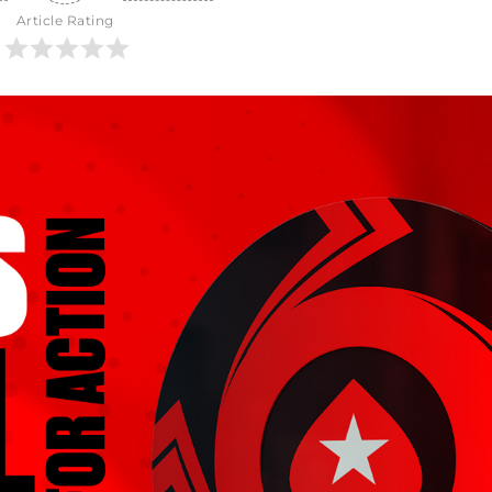
Article Rating