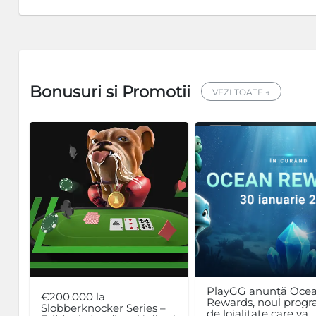
Bonusuri si Promotii
VEZI TOATE →
PlayGG anunță Oce
€200.000 la
Rewards, noul prog
Slobberknocker Series –
de loialitate care va