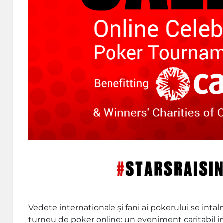
Vedete internationale și fani ai pokerului se inta
turneu de poker online: un eveniment caritabil i