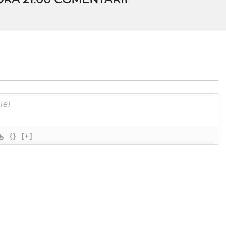
{}
[+]