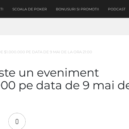
TI
SCOALA DE POKER
BONUSURI SI PROMOTII
PODCAST
$1.000.000 PE DATA DE 9 MAI DE LA ORA 21:00
ste un eveniment
000 pe data de 9 mai de
0