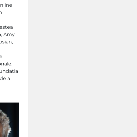
nline
n
cestea
n, Amy
osian,
ie
onale.
fundatia
 de a