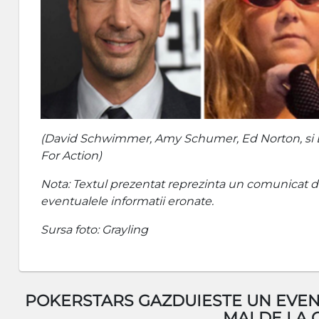
(David Schwimmer, Amy Schumer, Ed Norton, si Eri
For Action)
Nota: Textul prezentat reprezinta un comunicat 
eventualele informatii eronate.
Sursa foto: Grayling
POKERSTARS GAZDUIESTE UN EVENIM
MAI DE LA 