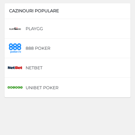
CAZINOURI POPULARE
PLAYGG
D
888 POKER
D
NETBET
D
UNIBET POKER
D