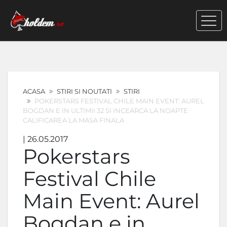
ACASA
STIRI SI NOUTATI
STIRI
POKERSTARS FESTIVAL CHILE MAIN EVENT: AUREL
BOGDAN E IN ULTIMII 32 SI INCEARCA LA NOAPTE
CALIFICAREA LA MASA FINALA
| 26.05.2017
Pokerstars
Festival Chile
Main Event: Aurel
Bogdan e in