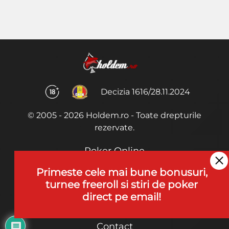
Decizia 1616/28.11.2024
© 2005 - 2026 Holdem.ro - Toate drepturile
rezervate.
Poker Online
Termeni si Conditii
Primeste cele mai bune bonusuri,
turnee freeroll si stiri de poker
Joaca Poker
direct pe email!
De ce noi?
Contact