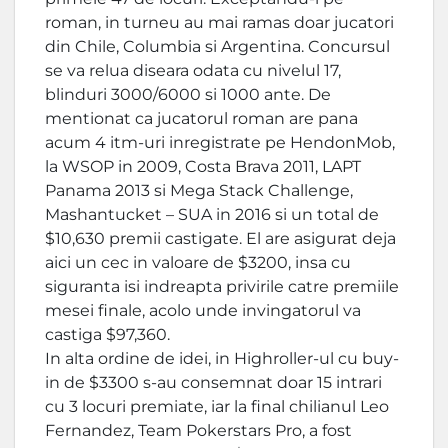
roman, in turneu au mai ramas doar jucatori
din Chile, Columbia si Argentina. Concursul
se va relua diseara odata cu nivelul 17,
blinduri 3000/6000 si 1000 ante. De
mentionat ca jucatorul roman are pana
acum 4 itm-uri inregistrate pe HendonMob,
la WSOP in 2009, Costa Brava 2011, LAPT
Panama 2013 si Mega Stack Challenge,
Mashantucket – SUA in 2016 si un total de
$10,630 premii castigate. El are asigurat deja
aici un cec in valoare de $3200, insa cu
siguranta isi indreapta privirile catre premiile
mesei finale, acolo unde invingatorul va
castiga $97,360.
In alta ordine de idei, in Highroller-ul cu buy-
in de $3300 s-au consemnat doar 15 intrari
cu 3 locuri premiate, iar la final chilianul Leo
Fernandez, Team Pokerstars Pro, a fost