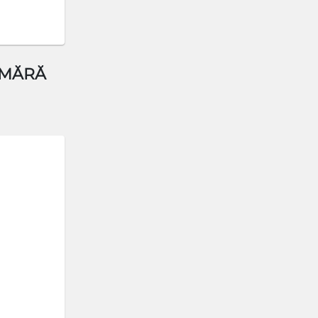
UMĂRĂ