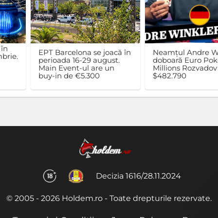
 în
EPT Barcelona se joacă în
Neamțul Andre W
brie.
perioada 16-29 august.
doboară Euro Pok
n
Main Event-ul are un
Millions Rozvadov 
buy-in de €5.300
$482.790
Decizia 1616/28.11.2024
© 2005 - 2026 Holdem.ro - Toate drepturile rezervate.