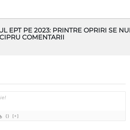
 EPT PE 2023: PRINTRE OPRIRI SE N
I CIPRU COMENTARII
{}
[+]