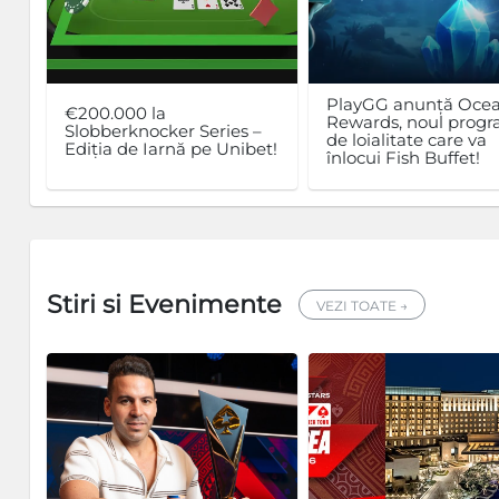
PlayGG anunță Oce
€200.000 la
Rewards, noul prog
Slobberknocker Series –
de loialitate care va
Ediția de Iarnă pe Unibet!
înlocui Fish Buffet!
Stiri si Evenimente
VEZI TOATE →