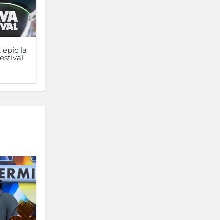
 epic la
estival