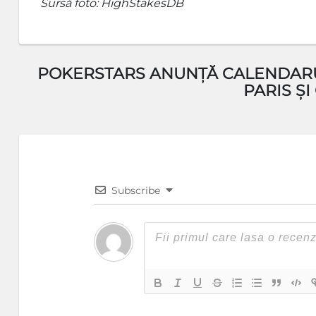
Sursă foto: HighStakesDB
POKERSTARS ANUNȚĂ CALENDARUL
PARIS Ș
Subscribe