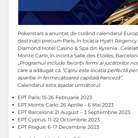
Pokerstars a anunțat de curând calendarul Europe
destinații precum Paris, în locația Hyatt Regency P
Diamond Hotel Casino & Spa din Kyrenia . Celelalte 
Monte Carlo, în incinta Salle des Etoiles, Barcelon
„Programul include favoriții fermi ai jucătorilor noș
care a adăugat că
”Cipru este locația perfectă pe
apariție în fermecătoarea capitală franceză”.
Calendarul este așadar următorul:
EPT Paris: 15-26 Februarie 2023
EPT Monte Carlo: 26 Aprilie – 6 Mai 2023
EPT Barcelona: 21 August – 3 Septembrie 2023
EPT Cyprus: 11-22 Octombrie 2023
EPT Prague: 6-17 Decembrie 2023