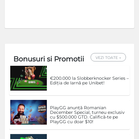
Bonusuri si Promotii
VEZI TOATE →
€200.000 la Slobberknocker Series –
Ediția de Iarnă pe Unibet!
PlayGG anunță Romanian
December Special, turneu exclusiv
cu $500.000 GTD. Califică-te pe
PlayGG cu doar $10!