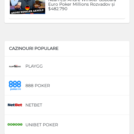
Euro Poker Millions Rozvadov și
$482.790
CAZINOURI POPULARE
PLAYGG
D
888 POKER
D
NETBET
D
UNIBET POKER
D