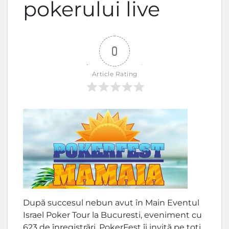
pokerului live
0
Article Rating
După succesul nebun avut în Main Eventul
Israel Poker Tour la Bucuresti, eveniment cu
623 de înregistrări, PokerFest îi invită pe toți