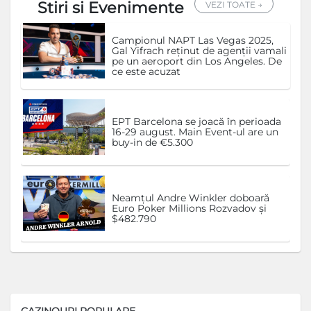
Stiri si Evenimente
VEZI TOATE →
Campionul NAPT Las Vegas 2025,
Gal Yifrach reținut de agenții vamali
pe un aeroport din Los Angeles. De
ce este acuzat
EPT Barcelona se joacă în perioada
16-29 august. Main Event-ul are un
buy-in de €5.300
Neamțul Andre Winkler doboară
Euro Poker Millions Rozvadov și
$482.790