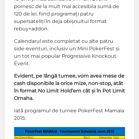
pornesc de la mult mai accesibila sumă de
120 de lei, fiind programați patru
supersateliți în deja obișnuitul format
rebuy+addon.
Calendarul este completat cu alte patru
side-eventuri, inclusiv un Mini PokerFest și
un tot mai popular Progressive Knockout
Event.
Evident, pe lângă turnee, vom avea mese de
cash disponibile la orice mize, non-stop, atât
în format No Limit Hold’em cât și în Pot Limit
Omaha.
Iată programul de turnee PokerFest Mamaia
2015: