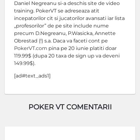
Daniel Negreanu si-a deschis site de video
training. PokerVT se adreseaza atit
incepatorilor cit si jucatorilor avansati iar lista
„profesorilor” de pe site include nume
precum D.Negreanu, P.Wasicka, Annette
Obrestad (!) s.a. Daca va faceti cont pe
PokerVT.com
pina pe 20 iunie platiti doar
119.99$ (dupa 20 taxa de sign up va deveni
149.99$).
[ad#text_ads1]
POKER VT COMENTARII