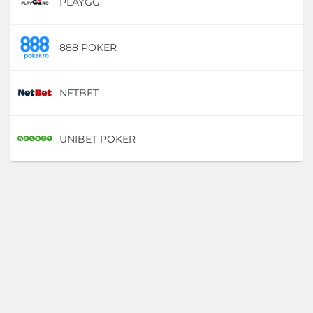
PLAYGG
D
888 POKER
D
NETBET
D
UNIBET POKER
D