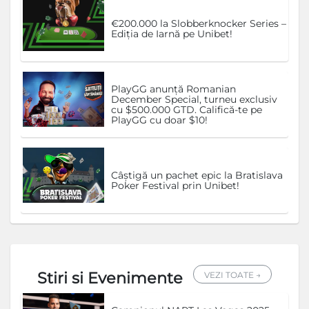
€200.000 la Slobberknocker Series –
Ediția de Iarnă pe Unibet!
PlayGG anunță Romanian
December Special, turneu exclusiv
cu $500.000 GTD. Califică-te pe
PlayGG cu doar $10!
Câștigă un pachet epic la Bratislava
Poker Festival prin Unibet!
Stiri si Evenimente
VEZI TOATE →