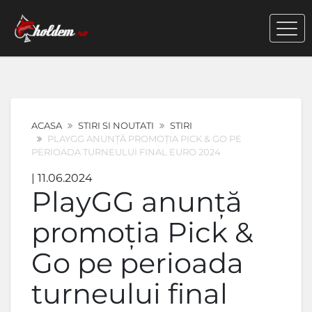
ACASA
STIRI SI NOUTATI
STIRI
PLAYGG ANUNȚĂ PROMOȚIA PICK & GO PE
PERIOADA TURNEULUI FINAL EURO 2024
| 11.06.2024
PlayGG anunță
promoția Pick &
Go pe perioada
turneului final