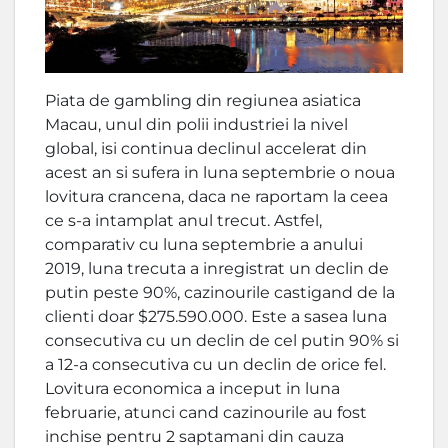
Piata de gambling din regiunea asiatica
Macau, unul din polii industriei la nivel
global, isi continua declinul accelerat din
acest an si sufera in luna septembrie o noua
lovitura crancena, daca ne raportam la ceea
ce s-a intamplat anul trecut. Astfel,
comparativ cu luna septembrie a anului
2019, luna trecuta a inregistrat un declin de
putin peste 90%, cazinourile castigand de la
clienti doar $275.590.000. Este a sasea luna
consecutiva cu un declin de cel putin 90% si
a 12-a consecutiva cu un declin de orice fel.
Lovitura economica a inceput in luna
februarie, atunci cand cazinourile au fost
inchise pentru 2 saptamani din cauza