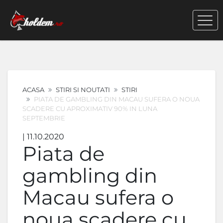
ACASA
STIRI SI NOUTATI
STIRI
PIATA DE GAMBLING DIN MACAU SUFERA O NOUA
SCADERE CU APROXIMATIV 90% IN LUNA
SEPTEMBRIE
| 11.10.2020
Piata de
gambling din
Macau sufera o
noua scadere cu