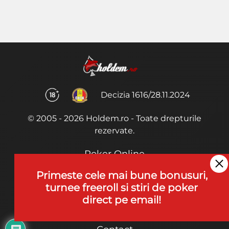
Decizia 1616/28.11.2024
© 2005 - 2026 Holdem.ro - Toate drepturile
rezervate.
Poker Online
Termeni si Conditii
Primeste cele mai bune bonusuri,
turnee freeroll si stiri de poker
Joaca Poker
direct pe email!
De ce noi?