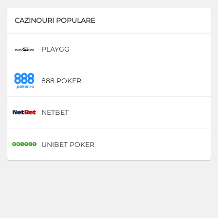
CAZINOURI POPULARE
PLAYGG
D
888 POKER
D
NETBET
D
UNIBET POKER
D