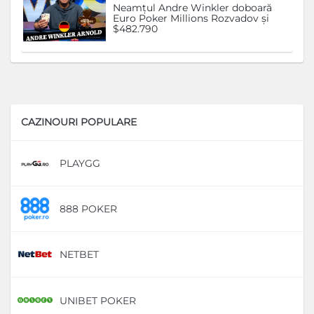
Neamțul Andre Winkler doboară
Euro Poker Millions Rozvadov și
$482.790
CAZINOURI POPULARE
PLAYGG
D
888 POKER
D
NETBET
D
UNIBET POKER
D