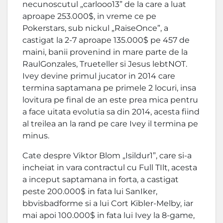
necunoscutul „carlooo13” de la care a luat
aproape 253.000$, in vreme ce pe
Pokerstars, sub nickul „RaiseOnce”, a
castigat la 2-7 aproape 135.000$ pe 457 de
maini, banii provenind in mare parte de la
RaulGonzales, Trueteller si Jesus lebtNOT.
Ivey devine primul jucator in 2014 care
termina saptamana pe primele 2 locuri, insa
lovitura pe final de an este prea mica pentru
a face uitata evolutia sa din 2014, acesta fiind
al treilea an la rand pe care Ivey il termina pe
minus.
Cate despre Viktor Blom „Isildur1”, care si-a
incheiat in vara contractul cu Full TIlt, acesta
a inceput saptamana in forta, a castigat
peste 200.000$ in fata lui SanIker,
bbvisbadforme si a lui Cort Kibler-Melby, iar
mai apoi 100.000$ in fata lui Ivey la 8-game,