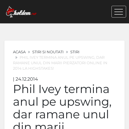
ACASA
STIRI SI NOUTATI
STIRI
PHIL IVEY TERMINA ANUL PE UPSWING, DAR
RAMANE UNUL DIN MARII PIERZATORI ONLINE IN
2014 LA HIGHSTAKES!
| 24.12.2014
Phil Ivey termina
anul pe upswing,
dar ramane unul
din marii