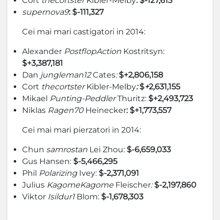
Cort
thecortster
Kibler-Melby
: $-127,613
supernova9
: $-111,327
Cei mai mari castigatori in 2014:
Alexander
PostflopAction
Kostritsyn:
$+3,387,181
Dan
jungleman12
Cates
:
$+2,806,158
Cort
thecortster
Kibler-Melby
:
$
+
2
,
631
,
155
Mikael
Punting-Peddler
Thuritz:
$+2,493,723
Niklas
Ragen70
Heinecker
: $+1,773,557
Cei mai mari pierzatori in 2014:
Chun
samrostan
Lei Zhou:
$-6,659,033
Gus Hansen:
$-5,466,295
Phil
Polarizing
Ivey:
$-2,371,091
Julius
KagomeKagome
Fleischer
:
$-2,197,860
Viktor
Isildur1
Blom:
$-1,678,303