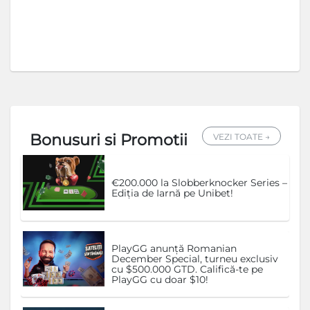
Bonusuri si Promotii
VEZI TOATE →
€200.000 la Slobberknocker Series –
Ediția de Iarnă pe Unibet!
PlayGG anunță Romanian
December Special, turneu exclusiv
cu $500.000 GTD. Califică-te pe
PlayGG cu doar $10!