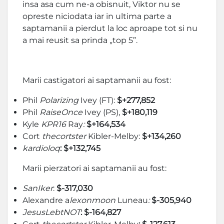
insa asa cum ne-a obisnuit, Viktor nu se
opreste niciodata iar in ultima parte a
saptamanii a pierdut la loc aproape tot si nu
a mai reusit sa prinda „top 5”.
Marii castigatori ai saptamanii au fost:
Phil
Polarizing
Ivey (FT):
$+277,852
Phil
RaiseOnce
Ivey (PS),
$+180,119
Kyle
KPR16
Ray
:
$+164,534
Cort
thecortster
Kibler-Melby:
$+134,260
kardioloq
: $+132,745
Marii pierzatori ai saptamanii au fost:
SanIker
:
$-317,030
Alexandre a
lexonmoon
Luneau
:
$-305,940
JesusLebtNOT
: $-164,827