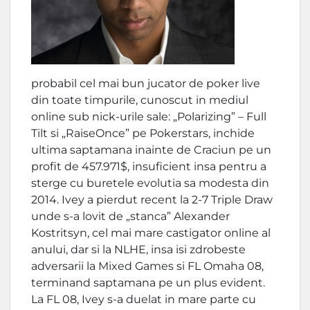
probabil cel mai bun jucator de poker live
din toate timpurile, cunoscut in mediul
online sub nick-urile sale: „Polarizing” – Full
Tilt si „RaiseOnce” pe Pokerstars, inchide
ultima saptamana inainte de Craciun pe un
profit de 457.971$, insuficient insa pentru a
sterge cu buretele evolutia sa modesta din
2014. Ivey a pierdut recent la 2-7 Triple Draw
unde s-a lovit de „stanca” Alexander
Kostritsyn, cel mai mare castigator online al
anului, dar si la NLHE, insa isi zdrobeste
adversarii la Mixed Games si FL Omaha 08,
terminand saptamana pe un plus evident.
La FL 08, Ivey s-a duelat in mare parte cu