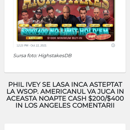
Sursa foto: HighstakesDB
PHIL IVEY SE LASA INCA ASTEPTAT
LA WSOP. AMERICANUL VA JUCA IN
ACEASTA NOAPTE CASH $200/$400
IN LOS ANGELES COMENTARII