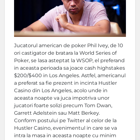
Jucatorul american de poker Phil Ivey, de 10
ori castigator de bratara la World Series of
Poker, se lasa asteptat la WSOP, el preferand
in aceasta perioada sa joace cash highstakes
$200/$400 in Los Angeles. Astfel, americanul
a preferat sa fie prezent in incinta Hustler
Casino din Los Angeles, acolo unde in
aceasta noapte va juca impotriva unor
jucatori foarte solizi precum Tom Dwan,
Garrett Adelstein sau Matt Berkey.
Conform postului pe Twitter al celor de la
Hustler Casino, evenimentul in care se va
intra la masa in aceasta noapte cu minim