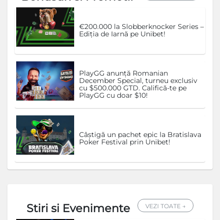
€200.000 la Slobberknocker Series –
Ediția de Iarnă pe Unibet!
PlayGG anunță Romanian
December Special, turneu exclusiv
cu $500.000 GTD. Califică-te pe
PlayGG cu doar $10!
Câștigă un pachet epic la Bratislava
Poker Festival prin Unibet!
Stiri si Evenimente
VEZI TOATE →