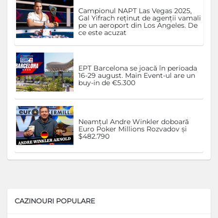
Campionul NAPT Las Vegas 2025,
Gal Yifrach reținut de agenții vamali
pe un aeroport din Los Angeles. De
ce este acuzat
EPT Barcelona se joacă în perioada
16-29 august. Main Event-ul are un
buy-in de €5.300
Neamțul Andre Winkler doboară
Euro Poker Millions Rozvadov și
$482.790
CAZINOURI POPULARE