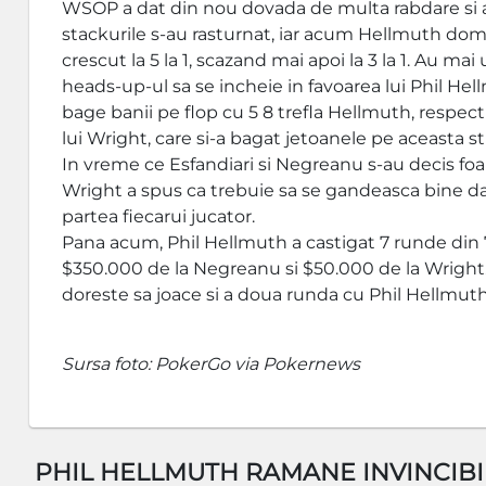
WSOP a dat din nou dovada de multa rabdare si a re
stackurile s-au rasturnat, iar acum Hellmuth domina
crescut la 5 la 1, scazand mai apoi la 3 la 1. Au m
heads-up-ul sa se incheie in favoarea lui Phil Hell
bage banii pe flop cu 5 8 trefla Hellmuth, respecti
lui Wright, care si-a bagat jetoanele pe aceasta str
In vreme ce Esfandiari si Negreanu s-au decis foa
Wright a spus ca trebuie sa se gandeasca bine dac
partea fiecarui jucator.
Pana acum, Phil Hellmuth a castigat 7 runde din 7
$350.000 de la Negreanu si $50.000 de la Wright.
doreste sa joace si a doua runda cu Phil Hellmuth
Sursa foto: PokerGo via Pokernews
PHIL HELLMUTH RAMANE INVINCIBIL