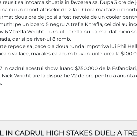
usit sa intoarca situatia in favoarea sa. Dupa 3 ore de j
 cu un raport al fiselor de 2 la 1. O ora mai tarziu raport
ai urmat doua ore de joc si a fost nevoie de un cooler pentr
muth: pe un board 5 negru A trefla K trefla, cei doi au in
v 6 7 trefla Wright. Turn-ul T trefla nu i-a mai dat nicio s
ada, dar si pe river-ul 8 romb.
rte repede sa joace o a doua runda impotriva lui Phil He
a o va face, mai ales ca acum buy-in-urile urca la $100.
 in cadrul acestui show, luand $350.000 de la Esfandiari,
 Nick Wright are la dispozitie 72 de ore pentru a anunta
.
 IN CADRUL HIGH STAKES DUEL: A TR