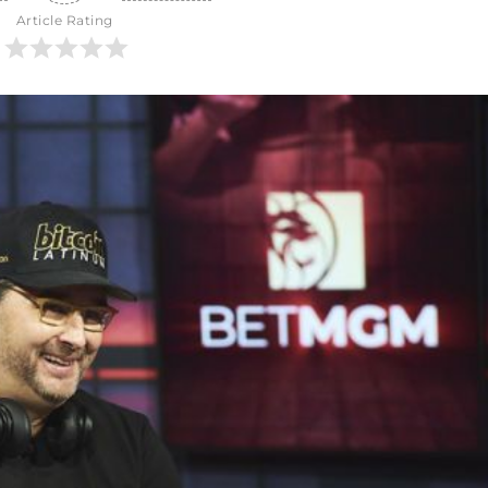
Article Rating