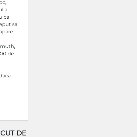
oc,
ul a
u ca
ceput sa
capare
llmuth,
000 de
 daca
ECUT DE