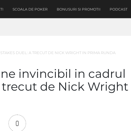
TI
SCOALA DE POKER
BONUSURI SI PROMOTII
PODCAST
STAKES DUEL: A TRECUT DE NICK WRIGHT IN PRIMA RUNDA
e invincibil in cadrul
 trecut de Nick Wright 
0