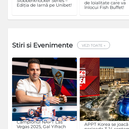
Slobberknocker Series –
de loialitate care va
Ediția de Iarnă pe Unibet!
înlocui Fish Buffet!
Stiri si Evenimente
VEZI TOATE →
Campionul NAPT Las
APPT Korea se joacă
Vegas 2025, Gal Yifrach
perioada 3-14 septem