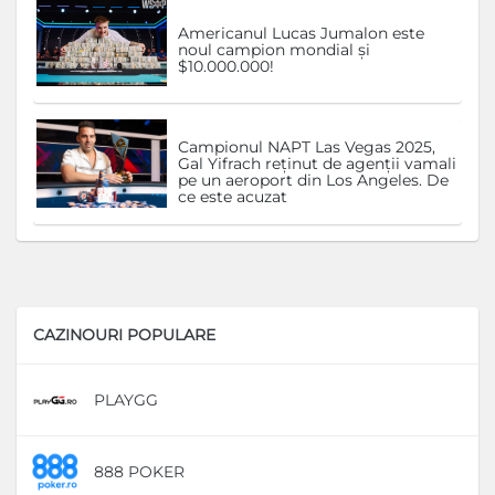
Americanul Lucas Jumalon este
noul campion mondial și
$10.000.000!
Campionul NAPT Las Vegas 2025,
Gal Yifrach reținut de agenții vamali
pe un aeroport din Los Angeles. De
ce este acuzat
CAZINOURI POPULARE
PLAYGG
D
888 POKER
D