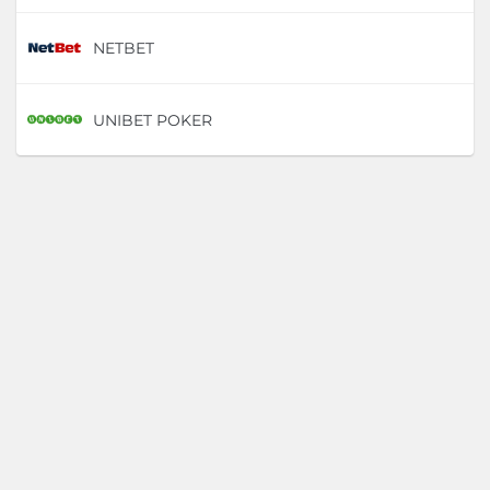
NETBET
D
UNIBET POKER
D