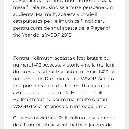
adversarii, dar a si intretinut atmosfera de la
masa finala, reusind sa amuze persoane din
audienta. Mai mult, aceasta victorie il
catapulteaza pe Hellmuth ca fiind liderul
pentru cursa de anul acesta de la Player of
the Year de la WSOP 2012.
Pentru Hellmuth, aceasta a fost bratara cu
numarul #13. Aceasta victorie vine la trei luni
dupa ce a castigat bratara cu numarul #12, la
un turneu de Razz din cadrul WSOP. Aceea a
fost prima bratara a lui Hellmuth care nu a
avut legatura cu jocul de Hold’em. Phill
Hellmuth detine acum mai multe bratari
WSOP decat altcineva din intreaga lume.
Cu aceasta victorie, Phil Hellmuth se apropie
de a fi numit chiar si cel mai bun jucator de