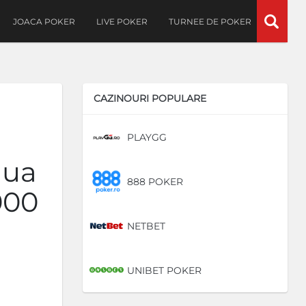
JOACA POKER
LIVE POKER
TURNEE DE POKER
CAZINOURI POPULARE
PLAYGG
DE
iua
888 POKER
DE
.000
NETBET
DE
UNIBET POKER
DE