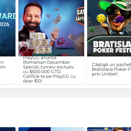
PlayGG anunță
an
Romanian December
Câștigă un pachet
ram
Special, turneu exclusiv
Bratislava Poker F
cu $500.000 GTD.
prin Unibet!
Califică-te pe PlayGG cu
doar $10!