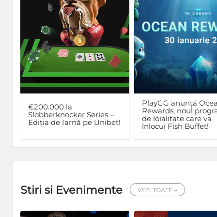
PlayGG anunță Oce
€200.000 la
Rewards, noul prog
Slobberknocker Series –
de loialitate care va
Ediția de Iarnă pe Unibet!
înlocui Fish Buffet!
Stiri si Evenimente
VEZI TOATE →