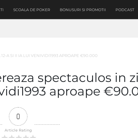
TI
SCOALA DE POKER
BONUSURI SI PROMOTII
PODCAST
-A SI II IA LUI VENIVIDI1993 APROAPE €90.000
reaza spectaculos in z
Venividi1993 aproape €90
0
Article Rating