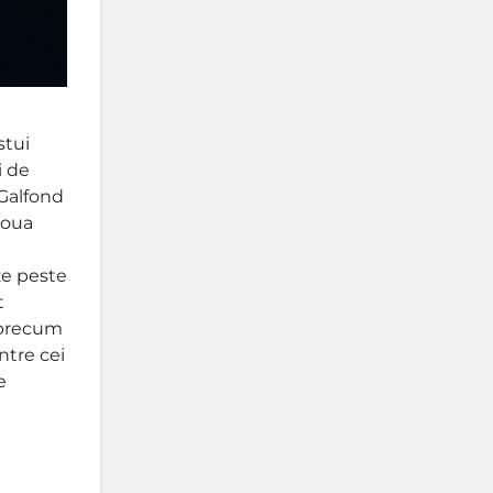
stui
i de
 Galfond
doua
ze peste
t
 precum
ntre cei
e