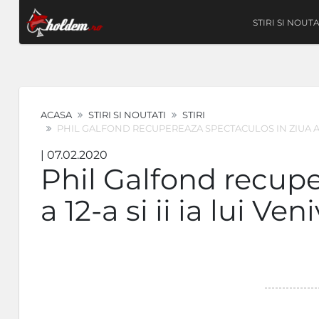
STIRI SI NOUTA
ACASA
STIRI SI NOUTATI
STIRI
PHIL GALFOND RECUPEREAZA SPECTACULOS IN ZIUA A 12
| 07.02.2020
Phil Galfond recupe
a 12-a si ii ia lui 