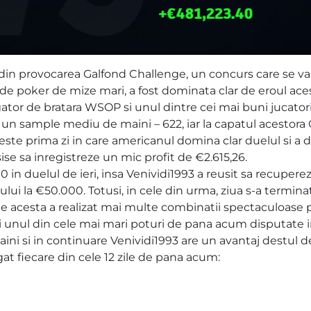
e din provocarea Galfond Challenge, un concurs care se va
i de poker de mize mari, a fost dominata clar de eroul ace
gator de bratara WSOP si unul dintre cei mai buni jucator
t un sample mediu de maini – 622, iar la capatul acestora
l, este prima zi in care americanul domina clar duelul si a 
ise sa inregistreze un mic profit de €2.615,26.
 in duelul de ieri, insa Venividi1993 a reusit sa recupere
ui la €50.000. Totusi, in cele din urma, ziua s-a termina
ce acesta a realizat mai multe combinatii spectaculoase
i unul din cele mai mari poturi de pana acum disputate i
ni si in continuare Venividi1993 are un avantaj destul d
gat fiecare din cele 12 zile de pana acum: