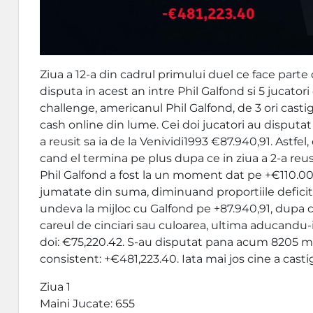
Ziua a 12-a din cadrul primului duel ce face part
disputa in acest an intre Phil Galfond si 5 jucator
challenge, americanul Phil Galfond, de 3 ori casti
cash online din lume. Cei doi jucatori au disputa
a reusit sa ia de la Venividi1993 €87.940,91. Astfe
cand el termina pe plus dupa ce in ziua a 2-a reus
Phil Galfond a fost la un moment dat pe +€110.000
jumatate din suma, diminuand proportiile deficitul
undeva la mijloc cu Galfond pe +87.940,91, dupa 
careul de cinciari sau culoarea, ultima aducandu-
doi: €75,220.42. S-au disputat pana acum 8205 mai
consistent: +€481,223.40. Iata mai jos cine a casti
Ziua 1
Maini Jucate: 655