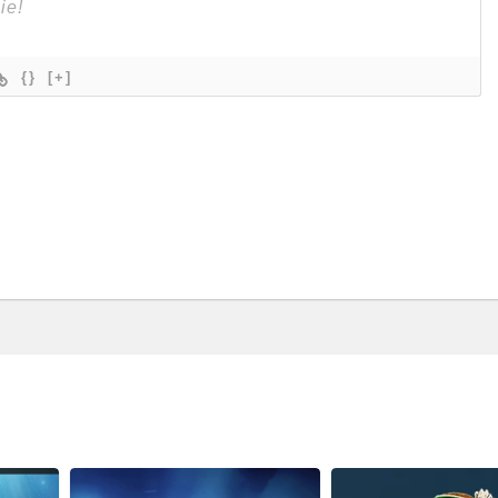
{}
[+]