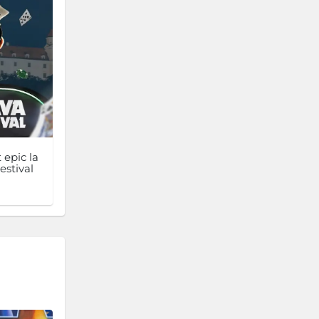
 epic la
estival