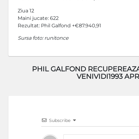
Ziua 12
Maini jucate: 622
Rezultat: Phil Galfond +€87.940,91
Sursa foto: runitonce
PHIL GALFOND RECUPEREAZA SP
VENIVIDI1993 AP
Subscribe