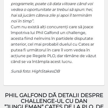
programele, poate că data viitoare când voi
vedea o oportunitate ar trebui să spun: hei,
hai să jucăm câteva zile și apoi îl terminăm
noi în timp”.
Cum nu există alți concurenți care să joace
împotriva lui Phil Galfond un challenge,
acesta fiind neînvins în partidele disputate
anterior, cel mai probabil duelul cu Cates ar
putea fi următorul în care îl vom vedea în
acțiune pe Regele PLO, dar rămâne de văzut
când se va întâmpla acest lucru.
Sursă foto: HighStakesDB
PHIL GALFOND DĂ DETALII DESPRE
CHALLENGE-UL CU DAN
”JUNGLEMAN” CATES DE LA PLO. DE