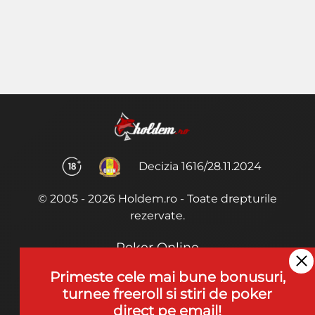
Decizia 1616/28.11.2024
© 2005 - 2026 Holdem.ro - Toate drepturile
rezervate.
Poker Online
Termeni si Conditii
Primeste cele mai bune bonusuri,
turnee freeroll si stiri de poker
Joaca Poker
direct pe email!