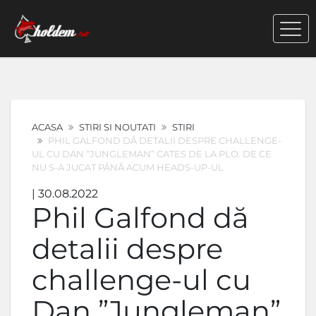
ACASA
STIRI SI NOUTATI
STIRI
PHIL GALFOND DĂ DETALII DESPRE CHALLENGE-
UL CU DAN ”JUNGLEMAN” CATES DE LA PLO. DE CE
NU S-A JUCAT PÂNĂ ACUM HEADS-UP-UL
| 30.08.2022
Phil Galfond dă
detalii despre
challenge-ul cu
Dan ”Jungleman”