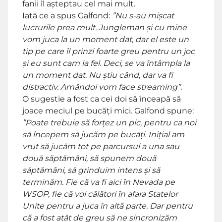
fanii îl așteptau cel mai mult.
Iată ce a spus Galfond:
”Nu s-au mișcat
lucrurile prea mult. Jungleman și cu mine
vom juca la un moment dat, dar el este un
tip pe care îl prinzi foarte greu pentru un joc
și eu sunt cam la fel. Deci, se va întâmpla la
un moment dat. Nu știu când, dar va fi
distractiv. Amândoi vom face streaming”.
O sugestie a fost ca cei doi să înceapă să
joace meciul pe bucăți mici. Galfond spune:
”Poate trebuie să forțez un pic, pentru ca noi
să începem să jucăm pe bucăți. Inițial am
vrut să jucăm tot pe parcursul a una sau
două săptămâni, să spunem două
săptămâni, să grinduim intens și să
terminăm. Fie că va fi aici în Nevada pe
WSOP, fie că voi călători în afara Statelor
Unite pentru a juca în altă parte. Dar pentru
că a fost atât de greu să ne sincronizăm