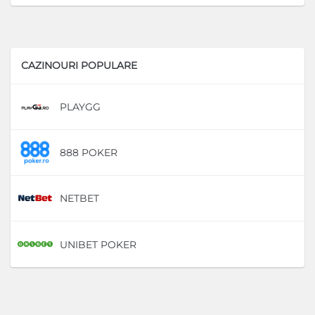
CAZINOURI POPULARE
PLAYGG
D
888 POKER
D
NETBET
D
UNIBET POKER
D