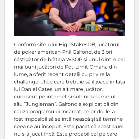
Conform site-ului HighStakesDB, jucătorul
de poker american Phil Galfond, de 3 ori
câștigător de brățară WSOP și unul dintre cei
mai buni jucători de Pot-Limit Omaha din
lume, a oferit recent detalii cu privire la
challenge-ul pe care trebuie să îl joace în fața
lui Daniel Cates, un alt mare jucător,
cunoscut pe internet și sub nickname-ul
său ”Jungleman”. Galfond a explicat că din
cauza programului încărcat, celor doi le-a
fost imposibil să se întâlnească și să termine
ceea ce au început. Este păcat că acest duel
nu s-a jucat încă. Este probabil cel pe care