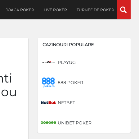
JOACA POKER
LIVE POKER
TURNEE DE POKER
CAZINOURI POPULARE
PLAYGG
DE
ti
888 POKER
DE
nou
NETBET
DE
UNIBET POKER
DE