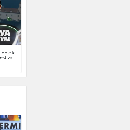
 epic la
estival