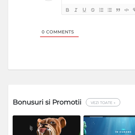
0
COMMENTS
Bonusuri si Promotii
VEZI TOATE →