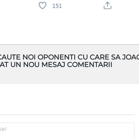
AUTE NOI OPONENTI CU CARE SA JOAC
AT UN NOU MESAJ COMENTARII