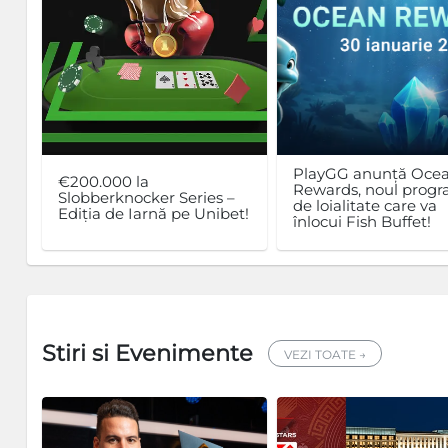
PlayGG anunță Oce
€200.000 la
Rewards, noul prog
Slobberknocker Series –
de loialitate care va
Ediția de Iarnă pe Unibet!
înlocui Fish Buffet!
Stiri si Evenimente
VEZI TOATE →