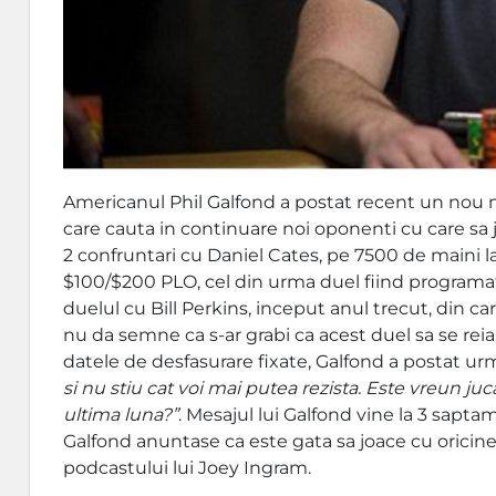
Americanul Phil Galfond a postat recent un nou m
care cauta in continuare noi oponenti cu care sa
2 confruntari cu Daniel Cates, pe 7500 de maini
$100/$200 PLO, cel din urma duel fiind programat s
duelul cu Bill Perkins, inceput anul trecut, din 
nu da semne ca s-ar grabi ca acest duel sa se rei
datele de desfasurare fixate, Galfond a postat u
si nu stiu cat voi mai putea rezista. Este vreun 
ultima luna?”
. Mesajul lui Galfond vine la 3 saptam
Galfond anuntase ca este gata sa joace cu oricin
podcastului lui Joey Ingram.