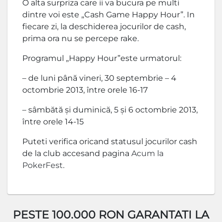
O alta surpriza care ii va bucura pe multi
dintre voi este „Cash Game Happy Hour”. In
fiecare zi, la deschiderea jocurilor de cash,
prima ora nu se percepe rake.
Programul „Happy Hour”este urmatorul:
– de luni până vineri, 30 septembrie – 4
octombrie 2013, între orele 16-17
– sâmbătă și duminică, 5 și 6 octombrie 2013,
între orele 14-15
Puteti verifica oricand statusul jocurilor cash
de la club accesand pagina
Acum la
PokerFest
.
PESTE 100.000 RON GARANTATI LA