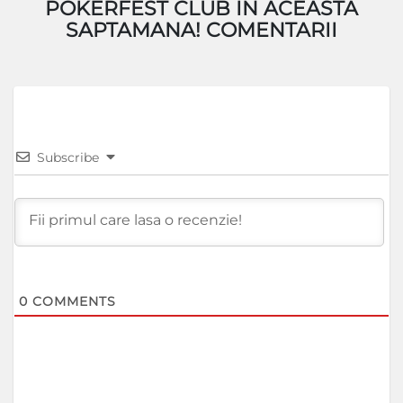
POKERFEST CLUB IN ACEASTA
SAPTAMANA! COMENTARII
Subscribe
0
COMMENTS