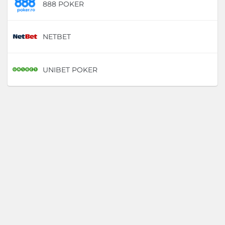
888 POKER
D
NETBET
D
UNIBET POKER
D