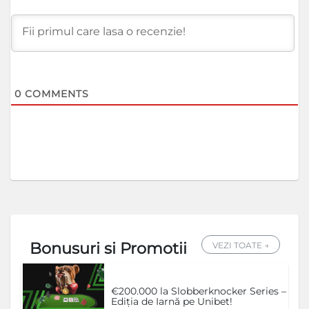
0
COMMENTS
Bonusuri si Promotii
VEZI TOATE →
€200.000 la Slobberknocker Series –
Ediția de Iarnă pe Unibet!