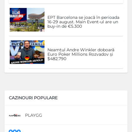
EPT Barcelona se joacă în perioada
16-29 august. Main Event-ul are un
buy-in de €5.300
Neamțul Andre Winkler doboară
Euro Poker Millions Rozvadov și
$482.790
CAZINOURI POPULARE
PLAYGG
D