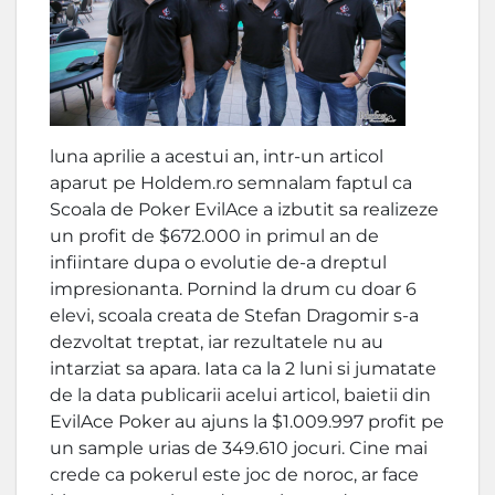
luna aprilie a acestui an, intr-un articol
aparut pe Holdem.ro semnalam faptul ca
Scoala de Poker EvilAce a izbutit sa realizeze
un profit de $672.000 in primul an de
infiintare dupa o evolutie de-a dreptul
impresionanta. Pornind la drum cu doar 6
elevi, scoala creata de Stefan Dragomir s-a
dezvoltat treptat, iar rezultatele nu au
intarziat sa apara. Iata ca la 2 luni si jumatate
de la data publicarii acelui articol, baietii din
EvilAce Poker au ajuns la $1.009.997 profit pe
un sample urias de 349.610 jocuri. Cine mai
crede ca pokerul este joc de noroc, ar face