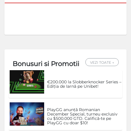
Bonusuri si Promotii
VEZI TOATE →
€200.000 la Slobberknocker Series –
Ediția de Iarnă pe Unibet!
PlayGG anunță Romanian
December Special, turneu exclusiv
cu $500.000 GTD. Califică-te pe
PlayGG cu doar $10!