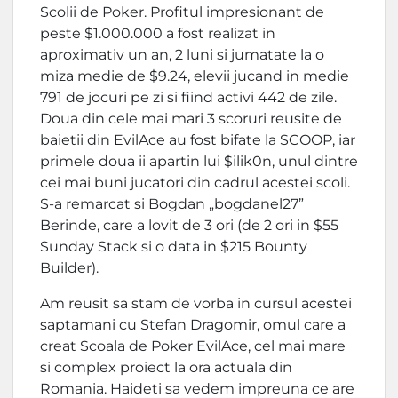
Scolii de Poker. Profitul impresionant de
peste $1.000.000 a fost realizat in
aproximativ un an, 2 luni si jumatate la o
miza medie de $9.24, elevii jucand in medie
791 de jocuri pe zi si fiind activi 442 de zile.
Doua din cele mai mari 3 scoruri reusite de
baietii din EvilAce au fost bifate la SCOOP, iar
primele doua ii apartin lui $ilik0n, unul dintre
cei mai buni jucatori din cadrul acestei scoli.
S-a remarcat si Bogdan „bogdanel27”
Berinde, care a lovit de 3 ori (de 2 ori in $55
Sunday Stack si o data in $215 Bounty
Builder).
Am reusit sa stam de vorba in cursul acestei
saptamani cu Stefan Dragomir, omul care a
creat Scoala de Poker EvilAce, cel mai mare
si complex proiect la ora actuala din
Romania. Haideti sa vedem impreuna ce are