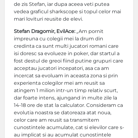
de zis Stefan, iar dupa aceea veti putea
vedea graficul sharkscope si topul celor mai
mari lovituri reusite de elevi.
Stefan Dragomir, EvilAce:
„Am pornit
impreuna cu colegii mei la drum din
credinta ca sunt multi jucatori romani care
isi doresc sa evolueze in poker, dar startul a
fost destul de greoi fiind putine grupuri care
acceptau jucatori incepatori, asa ca am
incercat sa evoluam in aceasta zona si prin
experienta colegilor mei am reusit sa
atingem 1 milion intr-un timp relativ scurt,
dar foarte intens, ajungand in multe zile la
14-18 ore de stat la calculator. Consideram ca
evolutia noastra se datoreaza atat noua,
celor care am reusit sa transmitem
cunostintele acumulate, cat si elevilor care s-
au implicat si au acumulat cunostintele