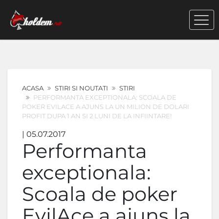
ACASA
STIRI SI NOUTATI
STIRI
PERFORMANTA EXCEPTIONALA: SCOALA DE
POKER EVILACE A AJUNS LA UN MILION DE DOLARI
PROFIT DUPA 1 AN SI 2 LUNI DE LA INFIINTARE!
| 05.07.2017
Performanta
exceptionala:
Scoala de poker
EvilAce a ajuns la