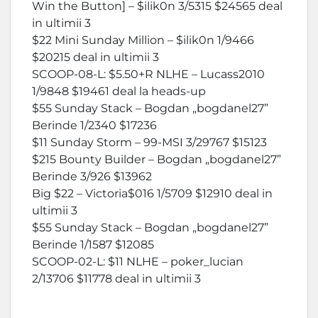
Win the Button] – $ilik0n 3/5315 $24565 deal
in ultimii 3
$22 Mini Sunday Million – $ilik0n 1/9466
$20215 deal in ultimii 3
SCOOP-08-L: $5.50+R NLHE – Lucass2010
1/9848 $19461 deal la heads-up
$55 Sunday Stack – Bogdan „bogdanel27”
Berinde 1/2340 $17236
$11 Sunday Storm – 99-MSI 3/29767 $15123
$215 Bounty Builder – Bogdan „bogdanel27”
Berinde 3/926 $13962
Big $22 – Victoria$016 1/5709 $12910 deal in
ultimii 3
$55 Sunday Stack – Bogdan „bogdanel27”
Berinde 1/1587 $12085
SCOOP-02-L: $11 NLHE – poker_lucian
2/13706 $11778 deal in ultimii 3