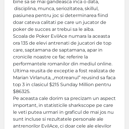
bine sa se mai gandeasca inca o data,
disciplina, munca, seriozitatea, skillul,
pasiunea pentru joc si determinarea fiind
doar cateva calitati pe care un jucator de
poker de succes ar trebui sa le aiba.
Scoala de Poker EvilAce numara la aceasta
ora 135 de elevi antrenati de jucatori de top
care, saptamana de saptamana, apar in
cronicile noastre ce fac referire la
performantele romanilor din mediul online.
Ultima reusita de exceptie a fost realizata de
Marian Virlanuta, „motreanul” reusind sa faca
top 3 in clasicul $215 Sunday Million pentru
$86325.
Pe aceasta cale dorim sa precizam un aspect
important, in statisticile sharkscope pe care
le veti putea urmari in graficul de mai jos nu
sunt incluse si rezultatele personale ale
antrenorilor EvilAce, ci doar cele ale elevilor