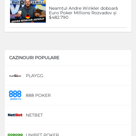
Neamțul Andre Winkler doboară
Euro Poker Millions Rozvadov și
$482.790
CAZINOURI POPULARE
PLAYGG
D
888 POKER
D
NETBET
D
UNIBET POKER
D