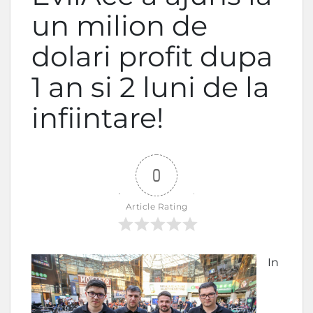
un milion de
dolari profit dupa
1 an si 2 luni de la
infiintare!
0
Article Rating
In