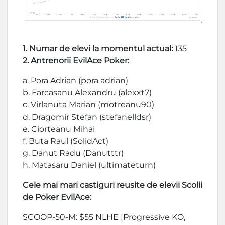
1. Numar de elevi la momentul actual:
135
2. Antrenorii EvilAce Poker:
a. Pora Adrian (pora adrian)
b. Farcasanu Alexandru (alexxt7)
c. Virlanuta Marian (motreanu90)
d. Dragomir Stefan (stefanelldsr)
e. Ciorteanu Mihai
f. Buta Raul (SolidAct)
g. Danut Radu (Danutttr)
h. Matasaru Daniel (ultimateturn)
Cele mai mari castiguri reusite de elevii Scolii
de Poker EvilAce:
SCOOP-50-M: $55 NLHE [Progressive KO,