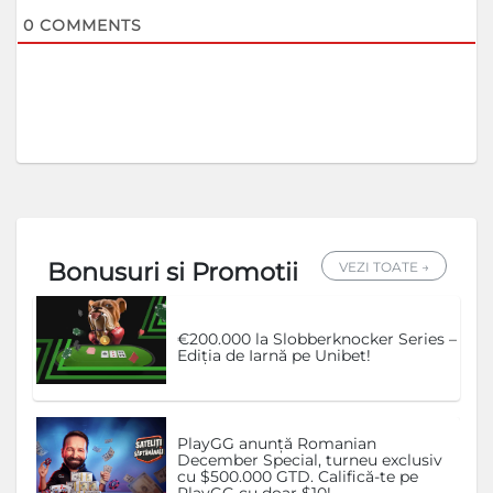
0
COMMENTS
Bonusuri si Promotii
VEZI TOATE →
€200.000 la Slobberknocker Series –
Ediția de Iarnă pe Unibet!
PlayGG anunță Romanian
December Special, turneu exclusiv
cu $500.000 GTD. Califică-te pe