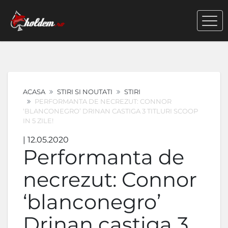
ACASA
STIRI SI NOUTATI
STIRI
PERFORMANTA DE NECREZUT: CONNOR
‘BLANCONEGRO’ DRINAN CASTIGA 3 TITLURI SCOOP
IN 5 ZILE!
| 12.05.2020
Performanta de
necrezut: Connor
‘blanconegro’
Drinan castiga 3