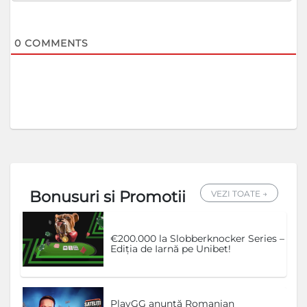
0
COMMENTS
Bonusuri si Promotii
VEZI TOATE →
€200.000 la Slobberknocker Series –
Ediția de Iarnă pe Unibet!
PlayGG anunță Romanian