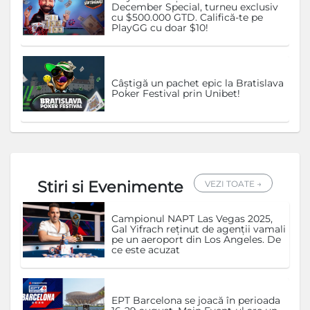
December Special, turneu exclusiv
cu $500.000 GTD. Califică-te pe
PlayGG cu doar $10!
Câștigă un pachet epic la Bratislava
Poker Festival prin Unibet!
Stiri si Evenimente
VEZI TOATE →
Campionul NAPT Las Vegas 2025,
Gal Yifrach reținut de agenții vamali
pe un aeroport din Los Angeles. De
ce este acuzat
EPT Barcelona se joacă în perioada