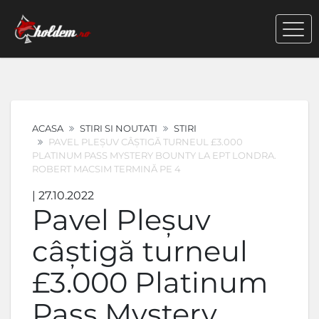
ACASA
STIRI SI NOUTATI
STIRI
PAVEL PLEȘUV CÂȘTIGĂ TURNEUL £3.000
PLATINUM PASS MYSTERY BOUNTY LA EPT LONDRA.
ROBERT MACSIM TERMINĂ PE 4
| 27.10.2022
Pavel Pleșuv
câștigă turneul
£3.000 Platinum
Pass Mystery