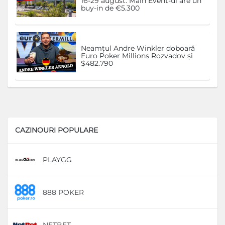
16-29 august. Main Event-ul are un
buy-in de €5.300
Neamțul Andre Winkler doboară
Euro Poker Millions Rozvadov și
$482.790
CAZINOURI POPULARE
PLAYGG
D
888 POKER
D
NETBET
D