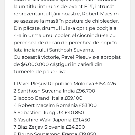
la un titlul într-un side-event EPT, întrucât
reprezentantul țării noastre, Robert Macsim
se așezase la masă în postura de chipleader.
Din păcate, drumul lui s-a oprit pe poziția a
4-a în urma unui cooler, el ciocnindu-se cu
perechea de decari de perechea de popi în
fața indianului Santhosh Suvarna.
Cu această victorie, Pavel Pleșuv s-a apropiat
de $6.000.000 câștiguri în carieră din
turneele de poker live.
1 Pavel Pleșuv Republica Moldova £154.426
2 Santhosh Suvarna India £96.700
3 Iacopo Brandi Italia £69.100
4 Robert Macsim România £53.100
5 Sebastien Jung UK £40.850
6 Yasuhiro Waki Japonia £31.450
7 Blaz Zerjav Slovenia £24.200
8 Bruno Soutavong Franța £19.850