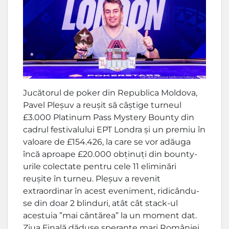
Jucătorul de poker din Republica Moldova,
Pavel Pleșuv a reușit să câștige turneul
£3.000 Platinum Pass Mystery Bounty din
cadrul festivalului EPT Londra și un premiu în
valoare de £154.426, la care se vor adăuga
încă aproape £20.000 obținuți din bounty-
urile colectate pentru cele 11 eliminări
reușite în turneu. Pleșuv a revenit
extraordinar în acest eveniment, ridicându-
se din doar 2 blinduri, atât cât stack-ul
acestuia ”mai cântărea” la un moment dat.
Ziua Finală dăduse speranțe mari României