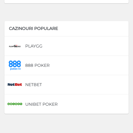
CAZINOURI POPULARE
PLAYGG
D
888 POKER
D
NETBET
D
UNIBET POKER
D