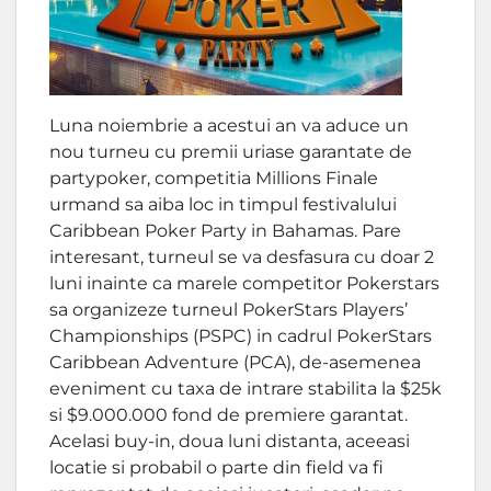
Luna noiembrie a acestui an va aduce un
nou turneu cu premii uriase garantate de
partypoker, competitia Millions Finale
urmand sa aiba loc in timpul festivalului
Caribbean Poker Party in Bahamas. Pare
interesant, turneul se va desfasura cu doar 2
luni inainte ca marele competitor Pokerstars
sa organizeze turneul PokerStars Players’
Championships (PSPC) in cadrul PokerStars
Caribbean Adventure (PCA), de-asemenea
eveniment cu taxa de intrare stabilita la $25k
si $9.000.000 fond de premiere garantat.
Acelasi buy-in, doua luni distanta, aceeasi
locatie si probabil o parte din field va fi