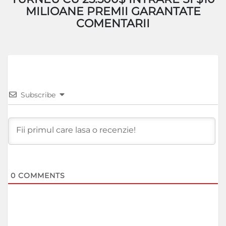
MILIOANE PREMII GARANTATE
COMENTARII
Subscribe
0
COMMENTS