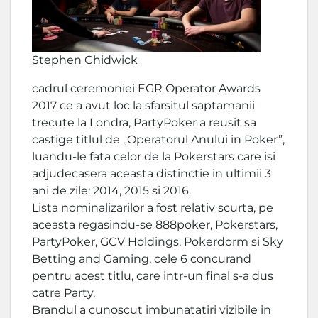
Stephen Chidwick
cadrul ceremoniei EGR Operator Awards
2017 ce a avut loc la sfarsitul saptamanii
trecute la Londra, PartyPoker a reusit sa
castige titlul de „Operatorul Anului in Poker”,
luandu-le fata celor de la Pokerstars care isi
adjudecasera aceasta distinctie in ultimii 3
ani de zile: 2014, 2015 si 2016.
Lista nominalizarilor a fost relativ scurta, pe
aceasta regasindu-se 888poker, Pokerstars,
PartyPoker, GCV Holdings, Pokerdorm si Sky
Betting and Gaming, cele 6 concurand
pentru acest titlu, care intr-un final s-a dus
catre Party.
Brandul a cunoscut imbunatatiri vizibile in