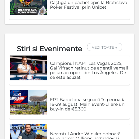
Câștigă un pachet epic la Bratislava
Poker Festival prin Unibet!
Stiri si Evenimente
VEZI TOATE →
Campionul NAPT Las Vegas 2025,
Gal Yifrach reținut de agenții vamali
pe un aeroport din Los Angeles. De
ce este acuzat
EPT Barcelona se joacă în perioada
16-29 august. Main Event-ul are un
buy-in de €5.300
Neamțul Andre Winkler doboară
Euro Poker Millions Rozvadov și