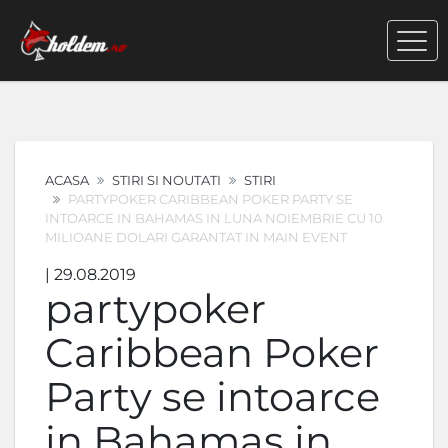
ACASA
STIRI SI NOUTATI
STIRI
PARTYPOKER CARIBBEAN POKER PARTY SE
INTOARCE IN BAHAMAS IN LUNA NOIEMBRIE CU 10
MILIOANE DOLARI GARANTAT IN MAIN EVENT
| 29.08.2019
partypoker
Caribbean Poker
Party se intoarce
in Bahamas in