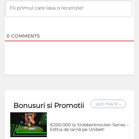
0
COMMENTS
Bonusuri si Promotii
VEZI TOATE →
€200.000 la Slobberknocker Series –
Ediția de Iarnă pe Unibet!