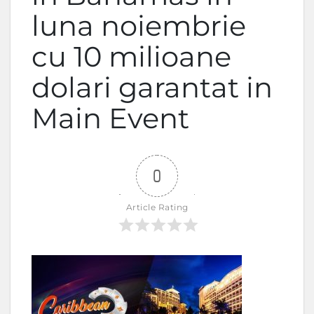
luna noiembrie
cu 10 milioane
dolari garantat in
Main Event
0
Article Rating