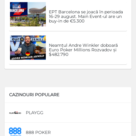
EPT Barcelona se joacă în perioada
16-29 august. Main Event-ul are un
buy-in de €5.300
Neamțul Andre Winkler doboară
Euro Poker Millions Rozvadov și
$482.790
CAZINOURI POPULARE
PLAYGG
D
888 POKER
D