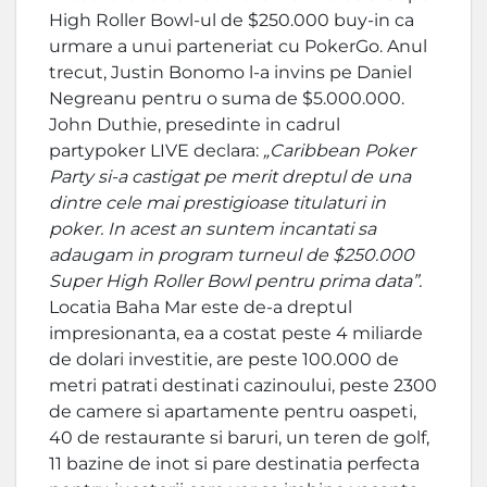
High Roller Bowl-ul de $250.000 buy-in ca
urmare a unui parteneriat cu PokerGo. Anul
trecut, Justin Bonomo l-a invins pe Daniel
Negreanu pentru o suma de $5.000.000.
John Duthie, presedinte in cadrul
partypoker LIVE declara:
„Caribbean Poker
Party si-a castigat pe merit dreptul de una
dintre cele mai prestigioase titulaturi in
poker. In acest an suntem incantati sa
adaugam in program turneul de $250.000
Super High Roller Bowl pentru prima data”.
Locatia Baha Mar este de-a dreptul
impresionanta, ea a costat peste 4 miliarde
de dolari investitie, are peste 100.000 de
metri patrati destinati cazinoului, peste 2300
de camere si apartamente pentru oaspeti,
40 de restaurante si baruri, un teren de golf,
11 bazine de inot si pare destinatia perfecta